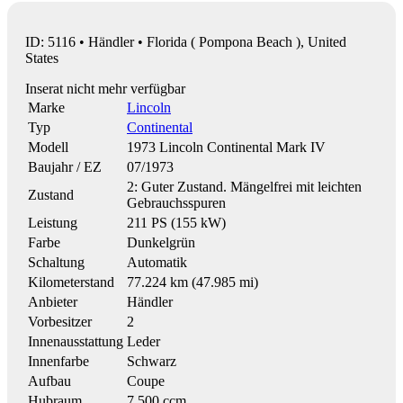
ID: 5116 • Händler • Florida ( Pompona Beach ), United
States
Inserat nicht mehr verfügbar
Marke
Lincoln
Typ
Continental
Modell
1973 Lincoln Continental Mark IV
Baujahr / EZ
07/1973
2: Guter Zustand. Mängelfrei mit leichten
Zustand
Gebrauchsspuren
Leistung
211 PS (155 kW)
Farbe
Dunkelgrün
Schaltung
Automatik
Kilometerstand
77.224 km (47.985 mi)
Anbieter
Händler
Vorbesitzer
2
Innenausstattung
Leder
Innenfarbe
Schwarz
Aufbau
Coupe
Hubraum
7.500 ccm