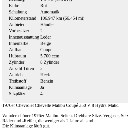
Farbe
Rot
Schaltung
Automatik
Kilometerstand
106.947 km (66.454 mi)
Anbieter
Händler
Vorbesitzer
2
Innenausstattung
Leder
Innenfarbe
Beige
Aufbau
Coupe
Hubraum
5.700 ccm
Zylinder
8 Zylinder
Anzahl Türen
2
Antrieb
Heck
Treibstoff
Benzin
Klimaanlage
Ja
Sitzplätze
4
1976er Chevrolet Chevelle Malibu Coupé 350 V-8 Hydra-Matic.
Wunderschöner 1976er Malibu. Selten. Drehbare Sitze. Vergaser, Serv
Räder und -Reifen, die weniger als 2 Jahre alt sind.
Die Klimaanlage läuft gut.