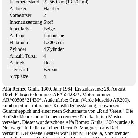
Kilometerstand
21.560 km (13.397 mi)
Anbieter
Händler
Vorbesitzer
2
Innenausstattung
Stoff
Innenfarbe
Beige
Aufbau
Limousine
Hubraum
1.300 ccm
Zylinder
4 Zylinder
Anzahl Türen
4
Antrieb
Heck
Treibstoff
Benzin
Sitzplätze
4
Alfa Romeo Giulia 1300, Jahr 1964. Erstzulassung: 28. August
1964. Fahrgestellnummer AR*554287*, Motornummer
AR*00506*21430*. Außenfarbe: Grün (Verde Muschio AR209),
kombiniert mit rotbrauner Kunstlederausstattung, schwarzem
Gummiteppich und einer roten Schutzmatte von „Raid Verest“. Die
Stoffsitzfläche sind mit einem cremeweiß/rot karierten Muster
versehen. Dieser wunderschöne Alfa Romeo Giulia 1300 wurde als
Neuwagen in Italien an einen Herrn D. Manguesto aus Bari
verkauft. Der zweite Besitzer war Herr M. Borsella, Vorsitzender