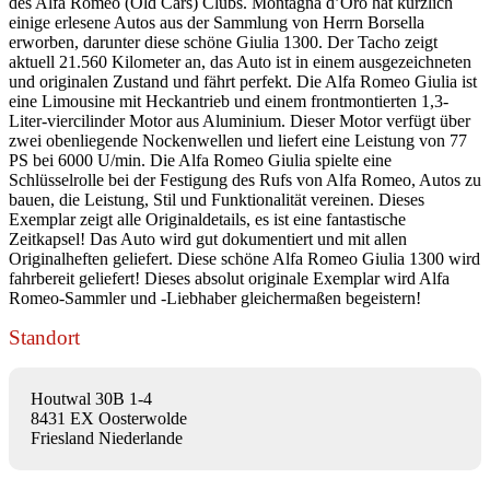
des Alfa Romeo (Old Cars) Clubs. Montagna d’Oro hat kürzlich
einige erlesene Autos aus der Sammlung von Herrn Borsella
erworben, darunter diese schöne Giulia 1300. Der Tacho zeigt
aktuell 21.560 Kilometer an, das Auto ist in einem ausgezeichneten
und originalen Zustand und fährt perfekt. Die Alfa Romeo Giulia ist
eine Limousine mit Heckantrieb und einem frontmontierten 1,3-
Liter-viercilinder Motor aus Aluminium. Dieser Motor verfügt über
zwei obenliegende Nockenwellen und liefert eine Leistung von 77
PS bei 6000 U/min. Die Alfa Romeo Giulia spielte eine
Schlüsselrolle bei der Festigung des Rufs von Alfa Romeo, Autos zu
bauen, die Leistung, Stil und Funktionalität vereinen. Dieses
Exemplar zeigt alle Originaldetails, es ist eine fantastische
Zeitkapsel! Das Auto wird gut dokumentiert und mit allen
Originalheften geliefert. Diese schöne Alfa Romeo Giulia 1300 wird
fahrbereit geliefert! Dieses absolut originale Exemplar wird Alfa
Romeo-Sammler und -Liebhaber gleichermaßen begeistern!
Standort
Houtwal 30B 1-4
8431 EX Oosterwolde
Friesland Niederlande