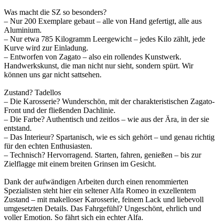
Was macht die SZ so besonders?
– Nur 200 Exemplare gebaut – alle von Hand gefertigt, alle aus
Aluminium.
– Nur etwa 785 Kilogramm Leergewicht – jedes Kilo zählt, jede
Kurve wird zur Einladung.
– Entworfen von Zagato – also ein rollendes Kunstwerk.
Handwerkskunst, die man nicht nur sieht, sondern spürt. Wir
können uns gar nicht sattsehen.
Zustand? Tadellos
– Die Karosserie? Wunderschön, mit der charakteristischen Zagato-
Front und der fließenden Dachlinie.
– Die Farbe? Authentisch und zeitlos – wie aus der Ära, in der sie
entstand.
– Das Interieur? Spartanisch, wie es sich gehört – und genau richtig
für den echten Enthusiasten.
– Technisch? Hervorragend. Starten, fahren, genießen – bis zur
Zielflagge mit einem breiten Grinsen im Gesicht.
Dank der aufwändigen Arbeiten durch einen renommierten
Spezialisten steht hier ein seltener Alfa Romeo in exzellentem
Zustand – mit makelloser Karosserie, feinem Lack und liebevoll
umgesetzten Details. Das Fahrgefühl? Ungeschönt, ehrlich und
voller Emotion. So fährt sich ein echter Alfa.