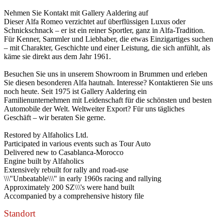
Nehmen Sie Kontakt mit Gallery Aaldering auf
Dieser Alfa Romeo verzichtet auf überflüssigen Luxus oder
Schnickschnack – er ist ein reiner Sportler, ganz in Alfa-Tradition.
Für Kenner, Sammler und Liebhaber, die etwas Einzigartiges suchen
– mit Charakter, Geschichte und einer Leistung, die sich anfühlt, als
käme sie direkt aus dem Jahr 1961.
Besuchen Sie uns in unserem Showroom in Brummen und erleben
Sie diesen besonderen Alfa hautnah. Interesse? Kontaktieren Sie uns
noch heute. Seit 1975 ist Gallery Aaldering ein
Familienunternehmen mit Leidenschaft für die schönsten und besten
Automobile der Welt. Weltweiter Export? Für uns tägliches
Geschäft – wir beraten Sie gerne.
Restored by Alfaholics Ltd.
Participated in various events such as Tour Auto
Delivered new to Casablanca-Morocco
Engine built by Alfaholics
Extensively rebuilt for rally and road-use
\\\"Unbeatable\\\" in early 1960s racing and rallying
Approximately 200 SZ\\\'s were hand built
Accompanied by a comprehensive history file
Standort