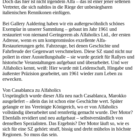
Doch das hier ist nicht irgendein Alfa – das ist einer jener seltenen
Vertreter, die sich nahtlos in die Riege der unbesiegbaren
italienischen Rennikonen einfügen.
Bei Gallery Aaldering haben wir ein außergewöhnlich schönes
Exemplar in unserer Sammlung – gebaut im Jahr 1961 und
restauriert von niemand Geringerem als Alfaholics Ltd., der ersten
Adresse, wenn es um kompromisslos exzellente Alfa-
Restaurierungen geht. Fahrzeuge, bei denen Geschichte und
Fahrfreude der Gegenwart verschmelzen. Diese SZ stand nicht nur
poliert in einer Ausstellungshalle – sie wurde gezielt für Rallyes und
historische Veranstaltungen aufgebaut und überarbeitet. Und wer
Alfaholics kennt, weiß: Hier wurde mit Leidenschaft, Hingabe und
äußerster Präzision gearbeitet, um 1961 wieder zum Leben zu
erwecken.
Von Casablanca zu Alfaholics
Ursprünglich wurde dieser Alfa neu nach Casablanca, Marokko
ausgeliefert – allein das ist schon eine Geschichte wert. Später
gelangte er ins Vereinigte Königreich, wo er von Alfaholics
vollständig überarbeitet und rennfertig gemacht wurde. Der Motor?
Ebenfalls revidiert und neu aufgebaut – selbstverständlich von
denselben Spezialisten. Das Ergebnis? Der Motor läuft so, wie es
sich für eine SZ gehört: straff, bissig und dreht mühelos in höchste
Regionen. So muss das sein.