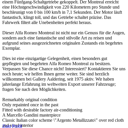
einem Fünfgang-Schaltgetriebe gekoppelt. Der Montreal erreicht
eine Höchstgeschwindigkeit von 220 Kilometern pro Stunde und
beschleunigt von 0 bis 100 km/h in 7,1 Sekunden. Der Motor läuft
fantastisch, klingt toll, und das Getriebe schaltet präzise. Das
Fahrwerk filtert alle Unebenheiten perfekt heraus.
Dieser Alfa Romeo Montreal ist nicht nur ein Genuss für die Augen,
sondern auch eine fantastische und stilvolle Art zu reisen und
aufgrund seines ausgezeichneten originalen Zustands ein begehrtes
Exemplar.
Dies ist eine einzigartige Gelegenheit, einen besonders gut
gepflegten und begehrten Alfa Romeo Montreal zu besitzen.
Verpassen Sie diese Chance nicht! Interessiert? Kontaktieren Sie uns
noch heute; wir helfen Ihnen gerne weiter. Sie sind herzlich
willkommen bei Gallery Aaldering, seit 1975 aktiv. Wir haben
jahrelange Erfahrung im weltweiten Export unserer Fahrzeuge;
fragen Sie nach den Möglichkeiten.
Remarkably original condition
Only repainted once in the past
Fitted with desirable factory air-conditioning
A Marcello Gandini masterpiece
Classic Italian color scheme \"Argento Metallizzato\" over red cloth
and vinyl interior
Zum Profil