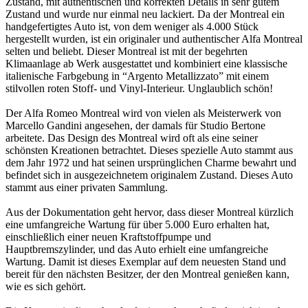
Zustand, mit authentischen und korrekten Details in sehr gutem
Zustand und wurde nur einmal neu lackiert. Da der Montreal ein
handgefertigtes Auto ist, von dem weniger als 4.000 Stück
hergestellt wurden, ist ein originaler und authentischer Alfa Montreal
selten und beliebt. Dieser Montreal ist mit der begehrten
Klimaanlage ab Werk ausgestattet und kombiniert eine klassische
italienische Farbgebung in “Argento Metallizzato” mit einem
stilvollen roten Stoff- und Vinyl-Interieur. Unglaublich schön!
Der Alfa Romeo Montreal wird von vielen als Meisterwerk von
Marcello Gandini angesehen, der damals für Studio Bertone
arbeitete. Das Design des Montreal wird oft als eine seiner
schönsten Kreationen betrachtet. Dieses spezielle Auto stammt aus
dem Jahr 1972 und hat seinen ursprünglichen Charme bewahrt und
befindet sich in ausgezeichnetem originalem Zustand. Dieses Auto
stammt aus einer privaten Sammlung.
Aus der Dokumentation geht hervor, dass dieser Montreal kürzlich
eine umfangreiche Wartung für über 5.000 Euro erhalten hat,
einschließlich einer neuen Kraftstoffpumpe und
Hauptbremszylinder, und das Auto erhielt eine umfangreiche
Wartung. Damit ist dieses Exemplar auf dem neuesten Stand und
bereit für den nächsten Besitzer, der den Montreal genießen kann,
wie es sich gehört.