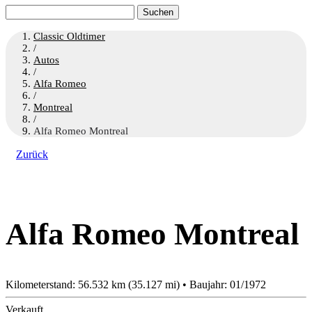
Suchen
nach:
Classic Oldtimer
/
Autos
/
Alfa Romeo
/
Montreal
/
Alfa Romeo Montreal
Zurück
Alfa Romeo Montreal
Kilometerstand: 56.532 km (35.127 mi) • Baujahr: 01/1972
Verkauft