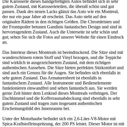
Die Karosserie dieses handgefertigten Autos befindet sich in sehr
gutem Zustand, mit Karosserieteilen, die überall schön und gut
passen. Dank des neuen Lacks glänzt das Auto wie ein Montreal,
der nur ein paar Jahre alt erscheint. Das Auto steht auf den
originalen Rädern in den richtigen Größen. Die Chromleisten und
der Frontspoiler betonen Gandinis fantastisches Design und sind in
hervorragendem Zustand. Auch die Unterseite ist sehr schön und
gut; sehen Sie sich die Fotos auf unserer Website für einen Eindruck
an.
Das Interieur dieses Montreals ist beeindruckend. Die Sitze sind mit
wunderschönem rotem Stoff und Vinyl bezogen, und die Teppiche
sind wirklich in ausgezeichnetem Zustand, mit dem richtigen
authentischen Aussehen. Die Sitze bieten perfekten Sitzkomfort und
sind auch ein Genuss für die Augen. Sie befinden sich ebenfalls in
sehr gutem Zustand. Das Armaturenbrett ist ebenfalls in
fantastischem Zustand. Alle Instrumente und Bedienelemente
funktionieren einwandfrei und sehen fantastisch aus. Sie werden
gerne Zeit hinter dem Lenkrad dieses Montreals verbringen. Der
Dachhimmel und die Kofferraumabdeckung sind ebenfalls in sehr
gutem Zustand und tragen zum insgesamt authentischen
Erscheinungsbild des Innenraums bei.
Unter der Motorhaube befindet sich ein 2,6-Liter-V8-Motor mit
Spica-Kraftstoffeinspritzung, der 200 PS leistet. Dieser Motor ist mit