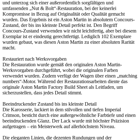
und unterzog sich einer außerordentlich sorgfältigen und
umfassenden „Nut & Bolt“-Restauration, bei der keinerlei
Kompromisse in Bezug auf Originalität oder Qualität gemacht
wurden. Das Ergebnis ist ein Aston Martin in absolutem Concours-
Zustand, der bis ins kleinste Detail perfekt ist. Den Begriff
Concours-Zustand verwenden wir nicht leichtfertig, aber bei diesem
Exemplar ist er eindeutig gerechtfertigt. Lediglich 102 Exemplare
wurden gebaut, was diesen Aston Martin zu einer absoluten Rarität
macht.
Restauriert nach Werksvorgaben
Die Restauration wurde gemäß den originalen Aston Martin-
Werksvorgaben durchgeführt, wobei die originalen Farben
verwendet wurden. Zudem verfügt der Wagen über einen „matching
numbers“-Motor. Während der Restaurationsarbeiten diente das
originale Aston Martin Factory Build Sheet als Leitfaden, um
sicherzustellen, dass jedes Detail stimmt.
Beeindruckender Zustand bis ins kleinste Detail
Die Karosserie, lackiert in dem stilvollen und tiefen Imperial
Crimson, besticht durch eine außergewöhnliche Farbtiefe und einen
beeindruckenden Glanz. Der Lack wurde mit höchster Präzision
aufgetragen – ein Meisterwerk auf allerhöchstem Niveau.
Die eleganten Linien, die dezenten Rundungen und der