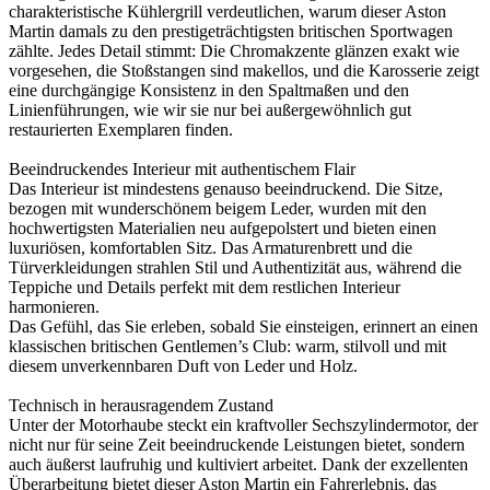
charakteristische Kühlergrill verdeutlichen, warum dieser Aston
Martin damals zu den prestigeträchtigsten britischen Sportwagen
zählte. Jedes Detail stimmt: Die Chromakzente glänzen exakt wie
vorgesehen, die Stoßstangen sind makellos, und die Karosserie zeigt
eine durchgängige Konsistenz in den Spaltmaßen und den
Linienführungen, wie wir sie nur bei außergewöhnlich gut
restaurierten Exemplaren finden.
Beeindruckendes Interieur mit authentischem Flair
Das Interieur ist mindestens genauso beeindruckend. Die Sitze,
bezogen mit wunderschönem beigem Leder, wurden mit den
hochwertigsten Materialien neu aufgepolstert und bieten einen
luxuriösen, komfortablen Sitz. Das Armaturenbrett und die
Türverkleidungen strahlen Stil und Authentizität aus, während die
Teppiche und Details perfekt mit dem restlichen Interieur
harmonieren.
Das Gefühl, das Sie erleben, sobald Sie einsteigen, erinnert an einen
klassischen britischen Gentlemen’s Club: warm, stilvoll und mit
diesem unverkennbaren Duft von Leder und Holz.
Technisch in herausragendem Zustand
Unter der Motorhaube steckt ein kraftvoller Sechszylindermotor, der
nicht nur für seine Zeit beeindruckende Leistungen bietet, sondern
auch äußerst laufruhig und kultiviert arbeitet. Dank der exzellenten
Überarbeitung bietet dieser Aston Martin ein Fahrerlebnis, das