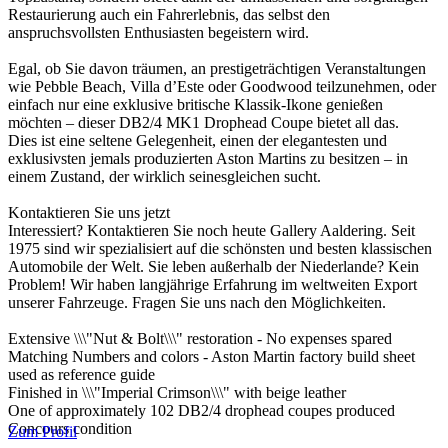
Restaurierung auch ein Fahrerlebnis, das selbst den
anspruchsvollsten Enthusiasten begeistern wird.
Egal, ob Sie davon träumen, an prestigeträchtigen Veranstaltungen
wie Pebble Beach, Villa d’Este oder Goodwood teilzunehmen, oder
einfach nur eine exklusive britische Klassik-Ikone genießen
möchten – dieser DB2/4 MK1 Drophead Coupe bietet all das.
Dies ist eine seltene Gelegenheit, einen der elegantesten und
exklusivsten jemals produzierten Aston Martins zu besitzen – in
einem Zustand, der wirklich seinesgleichen sucht.
Kontaktieren Sie uns jetzt
Interessiert? Kontaktieren Sie noch heute Gallery Aaldering. Seit
1975 sind wir spezialisiert auf die schönsten und besten klassischen
Automobile der Welt. Sie leben außerhalb der Niederlande? Kein
Problem! Wir haben langjährige Erfahrung im weltweiten Export
unserer Fahrzeuge. Fragen Sie uns nach den Möglichkeiten.
Extensive \\\"Nut & Bolt\\\" restoration - No expenses spared
Matching Numbers and colors - Aston Martin factory build sheet
used as reference guide
Finished in \\\"Imperial Crimson\\\" with beige leather
One of approximately 102 DB2/4 drophead coupes produced
Concours condition
Zum Profil