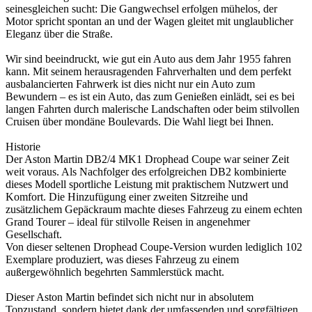
seinesgleichen sucht: Die Gangwechsel erfolgen mühelos, der
Motor spricht spontan an und der Wagen gleitet mit unglaublicher
Eleganz über die Straße.
Wir sind beeindruckt, wie gut ein Auto aus dem Jahr 1955 fahren
kann. Mit seinem herausragenden Fahrverhalten und dem perfekt
ausbalancierten Fahrwerk ist dies nicht nur ein Auto zum
Bewundern – es ist ein Auto, das zum Genießen einlädt, sei es bei
langen Fahrten durch malerische Landschaften oder beim stilvollen
Cruisen über mondäne Boulevards. Die Wahl liegt bei Ihnen.
Historie
Der Aston Martin DB2/4 MK1 Drophead Coupe war seiner Zeit
weit voraus. Als Nachfolger des erfolgreichen DB2 kombinierte
dieses Modell sportliche Leistung mit praktischem Nutzwert und
Komfort. Die Hinzufügung einer zweiten Sitzreihe und
zusätzlichem Gepäckraum machte dieses Fahrzeug zu einem echten
Grand Tourer – ideal für stilvolle Reisen in angenehmer
Gesellschaft.
Von dieser seltenen Drophead Coupe-Version wurden lediglich 102
Exemplare produziert, was dieses Fahrzeug zu einem
außergewöhnlich begehrten Sammlerstück macht.
Dieser Aston Martin befindet sich nicht nur in absolutem
Topzustand, sondern bietet dank der umfassenden und sorgfältigen