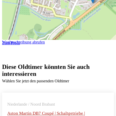
Wegbeschreibung abrufen
Zum Profil
Diese Oldtimer könnten Sie auch
interessieren
Wählen Sie jetzt den passenden Oldtimer
Niederlande / Noord Brabant
Aston Martin DB7 Coupé | Schaltgetriebe |