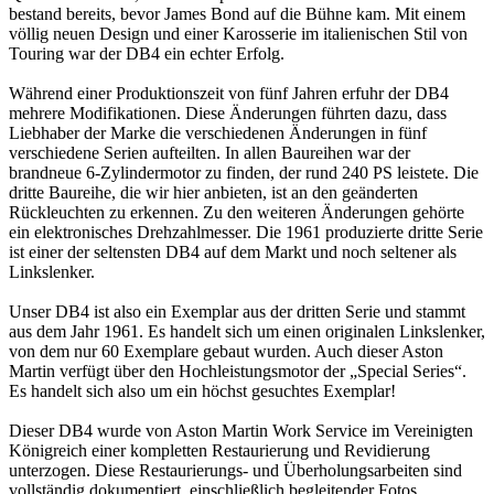
bestand bereits, bevor James Bond auf die Bühne kam. Mit einem
völlig neuen Design und einer Karosserie im italienischen Stil von
Touring war der DB4 ein echter Erfolg.
Während einer Produktionszeit von fünf Jahren erfuhr der DB4
mehrere Modifikationen. Diese Änderungen führten dazu, dass
Liebhaber der Marke die verschiedenen Änderungen in fünf
verschiedene Serien aufteilten. In allen Baureihen war der
brandneue 6-Zylindermotor zu finden, der rund 240 PS leistete. Die
dritte Baureihe, die wir hier anbieten, ist an den geänderten
Rückleuchten zu erkennen. Zu den weiteren Änderungen gehörte
ein elektronisches Drehzahlmesser. Die 1961 produzierte dritte Serie
ist einer der seltensten DB4 auf dem Markt und noch seltener als
Linkslenker.
Unser DB4 ist also ein Exemplar aus der dritten Serie und stammt
aus dem Jahr 1961. Es handelt sich um einen originalen Linkslenker,
von dem nur 60 Exemplare gebaut wurden. Auch dieser Aston
Martin verfügt über den Hochleistungsmotor der „Special Series“.
Es handelt sich also um ein höchst gesuchtes Exemplar!
Dieser DB4 wurde von Aston Martin Work Service im Vereinigten
Königreich einer kompletten Restaurierung und Revidierung
unterzogen. Diese Restaurierungs- und Überholungsarbeiten sind
vollständig dokumentiert, einschließlich begleitender Fotos.