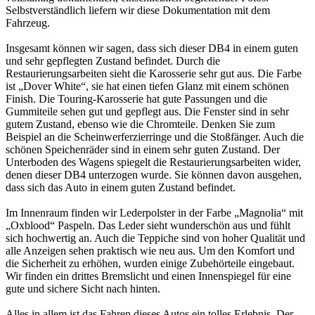
Selbstverständlich liefern wir diese Dokumentation mit dem
Fahrzeug.
Insgesamt können wir sagen, dass sich dieser DB4 in einem guten
und sehr gepflegten Zustand befindet. Durch die
Restaurierungsarbeiten sieht die Karosserie sehr gut aus. Die Farbe
ist „Dover White“, sie hat einen tiefen Glanz mit einem schönen
Finish. Die Touring-Karosserie hat gute Passungen und die
Gummiteile sehen gut und gepflegt aus. Die Fenster sind in sehr
gutem Zustand, ebenso wie die Chromteile. Denken Sie zum
Beispiel an die Scheinwerferzierringe und die Stoßfänger. Auch die
schönen Speichenräder sind in einem sehr guten Zustand. Der
Unterboden des Wagens spiegelt die Restaurierungsarbeiten wider,
denen dieser DB4 unterzogen wurde. Sie können davon ausgehen,
dass sich das Auto in einem guten Zustand befindet.
Im Innenraum finden wir Lederpolster in der Farbe „Magnolia“ mit
„Oxblood“ Paspeln. Das Leder sieht wunderschön aus und fühlt
sich hochwertig an. Auch die Teppiche sind von hoher Qualität und
alle Anzeigen sehen praktisch wie neu aus. Um den Komfort und
die Sicherheit zu erhöhen, wurden einige Zubehörteile eingebaut.
Wir finden ein drittes Bremslicht und einen Innenspiegel für eine
gute und sichere Sicht nach hinten.
Alles in allem ist das Fahren dieses Autos ein tolles Erlebnis. Der