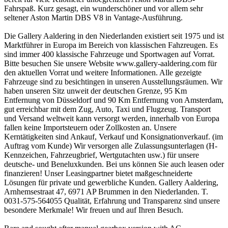
Fahrspaß. Kurz gesagt, ein wunderschöner und vor allem sehr
seltener Aston Martin DBS V8 in Vantage-Ausführung.
Die Gallery Aaldering in den Niederlanden existiert seit 1975 und ist
Marktführer in Europa im Bereich von klassischen Fahzreugen. Es
sind immer 400 klassische Fahrzeuge und Sportwagen auf Vorrat.
Bitte besuchen Sie unsere Website www.gallery-aaldering.com für
den aktuellen Vorrat und weitere Informationen. Alle gezeigte
Fahrzeuge sind zu besichtingen in unseren Ausstellungsräumen. Wir
haben unseren Sitz unweit der deutschen Grenze, 95 Km
Entfernung von Düsseldorf und 90 Km Entfernung von Amsterdam,
gut erreichbar mit dem Zug, Auto, Taxi und Flugzeug. Transport
und Versand weltweit kann versorgt werden, innerhalb von Europa
fallen keine Importsteuern oder Zollkosten an. Unsere
Kerntätigkeiten sind Ankauf, Verkauf und Konsignationverkauf. (im
Auftrag vom Kunde) Wir versorgen alle Zulassungsunterlagen (H-
Kennzeichen, Fahrzeugbrief, Wertgutachten usw.) für unsere
deutsche- und Beneluxkunden. Bei uns können Sie auch leasen oder
finanzieren! Unser Leasingpartner bietet maßgeschneiderte
Lösungen für private und gewerbliche Kunden. Gallery Aaldering,
Arnhemsestraat 47, 6971 AP Brummen in den Niederlanden. T.
0031-575-564055 Qualität, Erfahrung und Transparenz sind unsere
besondere Merkmale! Wir freuen und auf Ihren Besuch.