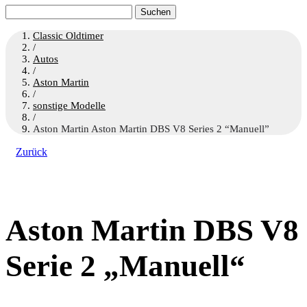
Suchen
nach:
Classic Oldtimer
/
Autos
/
Aston Martin
/
sonstige Modelle
/
Aston Martin Aston Martin DBS V8 Series 2 “Manuell”
Zurück
Aston Martin DBS V8
Serie 2 „Manuell“