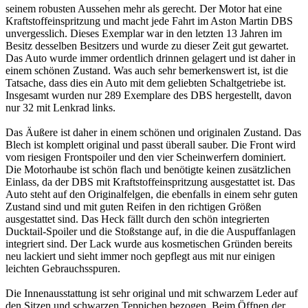
seinem robusten Aussehen mehr als gerecht. Der Motor hat eine
Kraftstoffeinspritzung und macht jede Fahrt im Aston Martin DBS
unvergesslich. Dieses Exemplar war in den letzten 13 Jahren im
Besitz desselben Besitzers und wurde zu dieser Zeit gut gewartet.
Das Auto wurde immer ordentlich drinnen gelagert und ist daher in
einem schönen Zustand. Was auch sehr bemerkenswert ist, ist die
Tatsache, dass dies ein Auto mit dem geliebten Schaltgetriebe ist.
Insgesamt wurden nur 289 Exemplare des DBS hergestellt, davon
nur 32 mit Lenkrad links.
Das Äußere ist daher in einem schönen und originalen Zustand. Das
Blech ist komplett original und passt überall sauber. Die Front wird
vom riesigen Frontspoiler und den vier Scheinwerfern dominiert.
Die Motorhaube ist schön flach und benötigte keinen zusätzlichen
Einlass, da der DBS mit Kraftstoffeinspritzung ausgestattet ist. Das
Auto steht auf den Originalfelgen, die ebenfalls in einem sehr guten
Zustand sind und mit guten Reifen in den richtigen Größen
ausgestattet sind. Das Heck fällt durch den schön integrierten
Ducktail-Spoiler und die Stoßstange auf, in die die Auspuffanlagen
integriert sind. Der Lack wurde aus kosmetischen Gründen bereits
neu lackiert und sieht immer noch gepflegt aus mit nur einigen
leichten Gebrauchsspuren.
Die Innenausstattung ist sehr original und mit schwarzem Leder auf
den Sitzen und schwarzen Teppichen bezogen. Beim Öffnen der