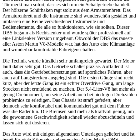
Tür merkt man sofort, dass es sich um ein Schaltgetriebe handelt.
Der hölzerne Schürhaken ragt stolz aus dem Armaturenbrett. Das
Armaturenbrett und die Instrumente sind wunderschön gestaltet und
umfassen eine Reihe verschiedener Instrumente und
Bedienelemente, die alle so funktionieren, wie sie sollten. Dieser
DBS begann als Rechtslenker und wurde später professionell auf
eine Linkslenker-Version umgebaut. Obwohl der DBS das raueste
aller Aston Martin V8-Modelle war, hat das Auto eine Klimaanlage
und wunderbar komfortable Fahreigenschaften.
Die Technik wurde kürzlich sehr umfangreich gewartet. Der Motor
läuft daher sehr gut. Das Getriebe schaltet präzise. Auffallend ist
auch, dass die Getriebeübersetzungen auf sportliches Fahren, aber
auch auf Langstrecken ausgelegt sind. Die ersten Gänge sind recht
kurz, aber der letzte Gang ist ein echter Overdrive-Gang, um lange
Strecken nicht ermüdend zu machen. Der 5,4-Liter-V8 hat mehr als
genug Drehmoment, um seine Arbeit auch bei niedrigen Drehzahlen
problemlos zu erledigen. Das Chassis ist straff gefedert, aber
dennoch sehr komfortabel und kommuniziert gut mit dem Fahrer,
was die Räder tun. Die Bremsen sind mehr als kraftvoll genug, um
die gewonnene Geschwindigkeit schnell wieder abzuschütteln und
lassen sich gut dosieren.
Das Auto wird mit einigen allgemeinen Unterlagen geliefert und ist
bereit für viele Kilometer unbegrenzten Aston Martin DBS-