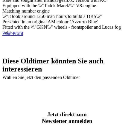
Rare and sought after manual gearbox version with AC
Equipped with the \\\"Tadek Marek\\\" V8-engine
Matching number engine
\\\"It took around 1250 man-hours to build a DBS\\\"
Presented in an original AM colour ‘Azzurro Blue’
Fitted with the \\\"GKN\\\" wheels - frontspoiler and Lucas fog
lights
Zum Profil
Diese Oldtimer könnten Sie auch
interessieren
Wählen Sie jetzt den passenden Oldtimer
Jetzt direkt zum
Newsletter anmelden