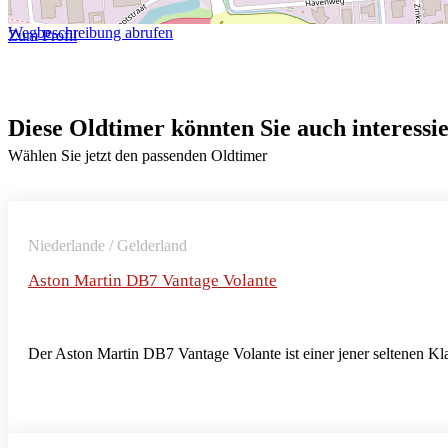
Wegbeschreibung abrufen
Zum Profil
Diese Oldtimer könnten Sie auch interessi
Wählen Sie jetzt den passenden Oldtimer
Niederlande / Gelderland
Aston Martin DB7 Vantage Volante
Der Aston Martin DB7 Vantage Volante ist einer jener seltenen Klas