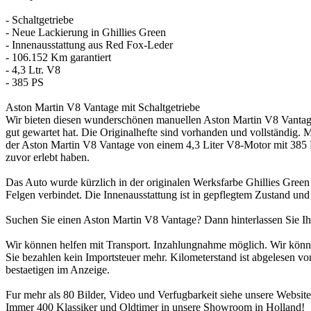
- Schaltgetriebe
- Neue Lackierung in Ghillies Green
- Innenausstattung aus Red Fox-Leder
- 106.152 Km garantiert
- 4,3 Ltr. V8
- 385 PS
Aston Martin V8 Vantage mit Schaltgetriebe
Wir bieten diesen wunderschönen manuellen Aston Martin V8 Vantag
gut gewartet hat. Die Originalhefte sind vorhanden und vollständig
der Aston Martin V8 Vantage von einem 4,3 Liter V8-Motor mit 385 P
zuvor erlebt haben.
Das Auto wurde kürzlich in der originalen Werksfarbe Ghillies Green
Felgen verbindet. Die Innenausstattung ist in gepflegtem Zustand und
Suchen Sie einen Aston Martin V8 Vantage? Dann hinterlassen Sie Ihr
Wir können helfen mit Transport. Inzahlungnahme möglich. Wir könn
Sie bezahlen kein Importsteuer mehr. Kilometerstand ist abgelesen vom
bestaetigen im Anzeige.
Fur mehr als 80 Bilder, Video und Verfugbarkeit siehe unsere Websit
Immer 400 Klassiker und Oldtimer in unsere Showroom in Holland!