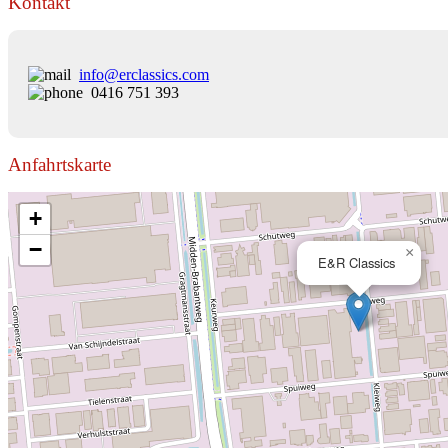
Kontakt
info@erclassics.com
0416 751 393
Anfahrtskarte
+
−
×
E&R Classics