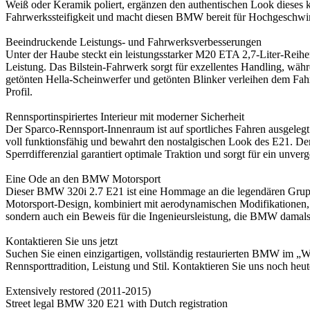
Weiß oder Keramik poliert, ergänzen den authentischen Look dieses k
Fahrwerkssteifigkeit und macht diesen BMW bereit für Hochgeschwin
Beeindruckende Leistungs- und Fahrwerksverbesserungen
Unter der Haube steckt ein leistungsstarker M20 ETA 2,7-Liter-Rei
Leistung. Das Bilstein-Fahrwerk sorgt für exzellentes Handling, währ
getönten Hella-Scheinwerfer und getönten Blinker verleihen dem Fah
Profil.
Rennsportinspiriertes Interieur mit moderner Sicherheit
Der Sparco-Rennsport-Innenraum ist auf sportliches Fahren ausgelegt.
voll funktionsfähig und bewahrt den nostalgischen Look des E21. Der 
Sperrdifferenzial garantiert optimale Traktion und sorgt für ein unverg
Eine Ode an den BMW Motorsport
Dieser BMW 320i 2.7 E21 ist eine Hommage an die legendären Grupp
Motorsport-Design, kombiniert mit aerodynamischen Modifikationen, 
sondern auch ein Beweis für die Ingenieursleistung, die BMW damals
Kontaktieren Sie uns jetzt
Suchen Sie einen einzigartigen, vollständig restaurierten BMW im „
Rennsporttradition, Leistung und Stil. Kontaktieren Sie uns noch heu
Extensively restored (2011-2015)
Street legal BMW 320 E21 with Dutch registration