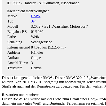
ID: 5962 • Händler • AP Brummen, Niederlande
Inserat nicht mehr verfügbar
Marke
BMW
Typ
3er
Modell
320i 2.7 E21 „Warsteiner Motorsport“
Baujahr / EZ
01/1980
Farbe
Weiß
Schaltung
Schaltgetriebe
Kilometerstand
84.098 km (52.256 mi)
Anbieter
Händler
Aufbau
Coupe
Anzahl Türen
3
Treibstoff
Benzin
Dies ist kein gewöhnlicher BMW . Dieser BMW 320i 2.7 „Warsteiner
wurden. Von 2011 bis 2015 sorgfältig mit hochwertigen Teilen restaur
Straße als auch auf der Rennstrecke zu überzeugen. Für den wahren
Restauriert und rennbereit
Dieser BMW 320i wurde mit viel Liebe zum Detail einer Body-Off-Rest
durch ein markantes Weiß- und Burgunder-Farbschema auszeichnet. De