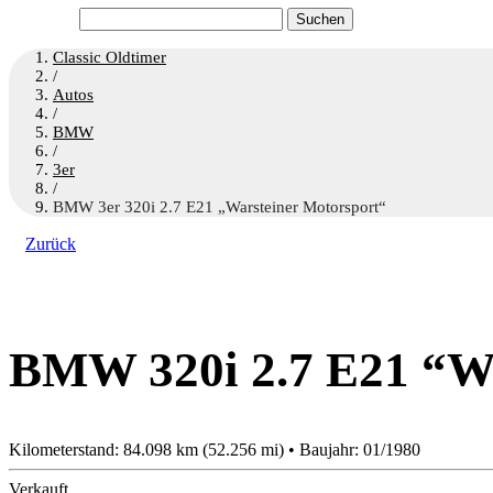
Suchen
nach:
Classic Oldtimer
/
Autos
/
BMW
/
3er
/
BMW 3er 320i 2.7 E21 „Warsteiner Motorsport“
Zurück
BMW 320i 2.7 E21 “Wa
Kilometerstand: 84.098 km (52.256 mi) • Baujahr: 01/1980
Verkauft