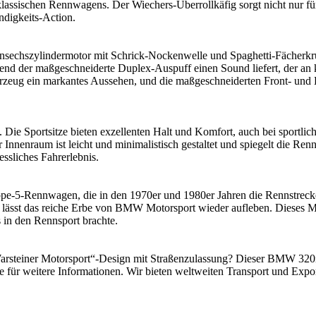
lassischen Rennwagens. Der Wiechers-Überrollkäfig sorgt nicht nur für 
digkeits-Action.
hensechszylindermotor mit Schrick-Nockenwelle und Spaghetti-Fächerk
end der maßgeschneiderte Duplex-Auspuff einen Sound liefert, der an k
rzeug ein markantes Aussehen, und die maßgeschneiderten Front- und 
 Die Sportsitze bieten exzellenten Halt und Komfort, auch bei sportlich
Innenraum ist leicht und minimalistisch gestaltet und spiegelt die Re
essliches Fahrerlebnis.
e-5-Rennwagen, die in den 1970er und 1980er Jahren die Rennstrecke
lässt das reiche Erbe von BMW Motorsport wieder aufleben. Dieses Mod
 in den Rennsport brachte.
Warsteiner Motorsport“-Design mit Straßenzulassung? Dieser BMW 320i
te für weitere Informationen. Wir bieten weltweiten Transport und Exp