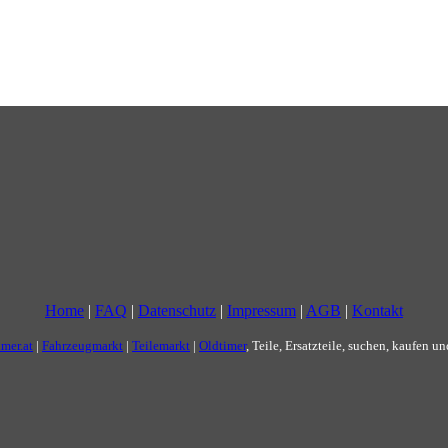
Home
|
FAQ
|
Datenschutz
|
Impressum
|
AGB
|
Kontakt
imer.at
|
Fahrzeugmarkt
|
Teilemarkt
|
Oldtimer
, Teile, Ersatzteile, suchen, kaufen u