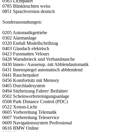
0563 Lichtpaket
0785 Blinkleuchten weiss
0851 Sprachversion deutsch
Sonderausstattungen:
0205 Automatikgetriebe
0302 Alarmanlage
0320 Entfall Modellschriftzug
0403 Glasdach elektrisch
0423 Fussmatten Velours
0428 Warndreieck und Verbandstasche
0430 Innen-/ Aussensp. mit Abblendautomatik
0431 Innenspiegel automatisch abblendend
0441 Raucherpaket
0456 Komfortsitz mit Memory
0465 Durchladesystem
0494 Sitzheizung Fahrer/ Beifahrer
0502 Scheinwerferreinigungsanlage
0508 Park Distance Control (PDC)
0522 Xenon-Licht
0605 Vorbereitung Telematik
0607 Vorbereitung Teleservice
0609 Navigationssystem Professional
0616 BMW Online