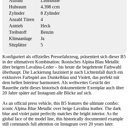
Aufbau
Limousine
Hubraum
4.398 ccm
Zylinder
8 Zylinder
Anzahl Türen
4
Antrieb
Heck
Treibstoff
Benzin
Klimaanlage
Ja
Sitzplätze
5
Konfiguriert als offizielles Pressefahrzeug, präsentiert sich dieser B5
in der ultimativen Kombination: Ikonisches Alpina Blau Metallic
über beigem Lavalina-Leder – bis heute die begehrteste Farbwahl
überhaupt. Die Lackierung fasziniert je nach Lichteinfall durch ein
exklusives Farbspiel aus Dunkelblau und Violett, das perfekt mit
dem hellen Interieur harmoniert. Als weltweites Gesicht der
Baureihe zieht dieses historisch dokumentierte Exemplar auch über
20 Jahre später auf Instagram alle Blicke auf sich.
As an official press vehicle, this B5 features the ultimate combo:
iconic Alpina Blue Metallic over beige Lavalina leather. The dark
blue and violet paint perfectly matches the bright interior. As the
global face of the model line, this historically documented example
still commands full attention on Instagram over 20 years later.