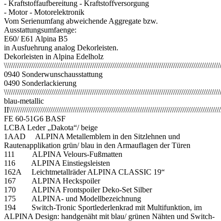
- Kraftstoffaufbereitung - Kraftstoffversorgung
- Motor - Motorelektronik
Vom Serienumfang abweichende Aggregate bzw.
Ausstattungsumfaenge:
E60/ E61 Alpina B5
in Ausfuehrung analog Dekorleisten.
Dekorleisten in Alpina Edelholz
\\\\\\\\\\\\\\\\\\\\\\\\\\\\\\\\\\\\\\\\\\\\\\\\\\\\\\\\\\\\\\\\\\\\\\\\\\\\\\\\\\\\\\\\\\\\\\\\\\\\\\\\\\\
0940 Sonderwunschausstattung
0490 Sonderlackierung
\\\\\\\\\\\\\\\\\\\\\\\\\\\\\\\\\\\\\\\\\\\\\\\\\\\\\\\\\\\\\\\\\\\\\\\\\\\\\\\\\\\\\\\\\\\\\\\\\\\\\\\\\
blau-metallic
II\\\\\\\\\\\\\\\\\\\\\\\\\\\\\\\\\\\\\\\\\\\\\\\\\\\\\\\\\\\\\\\\\\\\\\\\\\\\\\\\\\\\\\\\\\\\\\\\\\\\\\\\\\
FE 60-51G6 BASF
LCBA Leder „Dakota“/ beige
1AAD ALPINA Metallemblem in den Sitzlehnen und
Rautenapplikation grün/ blau in den Armauflagen der Türen
111 ALPINA Velours-Fußmatten
116 ALPINA Einstiegsleisten
162A Leichtmetallräder ALPINA CLASSIC 19“
167 ALPINA Heckspoiler
170 ALPINA Frontspoiler Deko-Set Silber
175 ALPINA- und Modellbezeichnung
194 Switch-Tronic Sportlederlenkrad mit Multifunktion, im
ALPINA Design: handgenäht mit blau/ grünen Nähten und Switch-