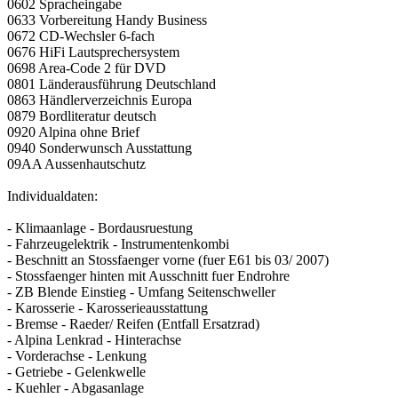
0602 Spracheingabe
0633 Vorbereitung Handy Business
0672 CD-Wechsler 6-fach
0676 HiFi Lautsprechersystem
0698 Area-Code 2 für DVD
0801 Länderausführung Deutschland
0863 Händlerverzeichnis Europa
0879 Bordliteratur deutsch
0920 Alpina ohne Brief
0940 Sonderwunsch Ausstattung
09AA Aussenhautschutz
Individualdaten:
- Klimaanlage - Bordausruestung
- Fahrzeugelektrik - Instrumentenkombi
- Beschnitt an Stossfaenger vorne (fuer E61 bis 03/ 2007)
- Stossfaenger hinten mit Ausschnitt fuer Endrohre
- ZB Blende Einstieg - Umfang Seitenschweller
- Karosserie - Karosserieausstattung
- Bremse - Raeder/ Reifen (Entfall Ersatzrad)
- Alpina Lenkrad - Hinterachse
- Vorderachse - Lenkung
- Getriebe - Gelenkwelle
- Kuehler - Abgasanlage