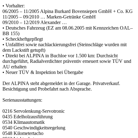
• Vorhalter:
06/2005 – 11/2005 Alpina Burkard Bovensiepen GmbH + Co. KG
11/2005 – 09/2010 … Marken-Getränke GmbH
09/2010 – 12/2019 Alexander …
• Deutsches Fahrzeug (EZ am 08.06.2005 mit Kennzeichen OAL–
BB 155)
• Scheckheftgepflegt
• Unfallfrei sowie nachlackierungsfrei (Steinschläge wurden mit
dem Lackstift getupft)
• Direkt bei ALPINA in Buchloe vor 1.500 km: Durchsicht
durchgeführt, Radialverdichter präventiv erneuert sowie TÜV und
AU erhalten
• Neuer TÜV & Inspektion bei Übergabe
Der ALPINA steht abgemeldet in der Garage. Privatverkauf.
Besichtigung und Probefahrt nach Absprache.
Serienausstattungen:
0216 Servolenkung-Servotronic
0435 Edelholzausführung
0534 Klimaautomatik
0540 Geschwindigkeitsregelung
0548 Kilometertacho