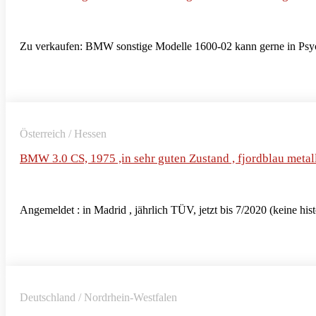
Zu verkaufen: BMW sonstige Modelle 1600-02 kann gerne in Psyc
Österreich / Hessen
BMW 3.0 CS, 1975 ,in sehr guten Zustand , fjordblau metal
Angemeldet : in Madrid , jährlich TÜV, jetzt bis 7/2020 (keine his
Deutschland / Nordrhein-Westfalen