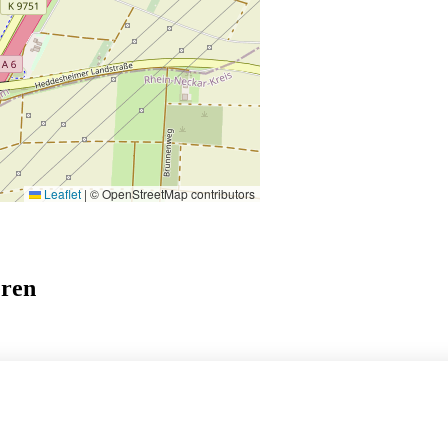
Leaflet
|
© OpenStreetMap contributors
eren