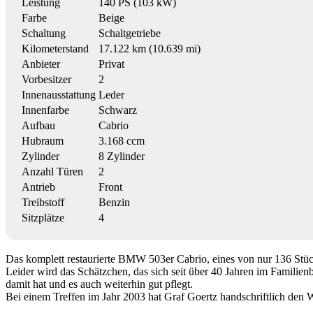
Leistung
140 PS (103 kW)
Farbe
Beige
Schaltung
Schaltgetriebe
Kilometerstand
17.122 km (10.639 mi)
Anbieter
Privat
Vorbesitzer
2
Innenausstattung
Leder
Innenfarbe
Schwarz
Aufbau
Cabrio
Hubraum
3.168 ccm
Zylinder
8 Zylinder
Anzahl Türen
2
Antrieb
Front
Treibstoff
Benzin
Sitzplätze
4
Das komplett restaurierte BMW 503er Cabrio, eines von nur 136 Stück
Leider wird das Schätzchen, das sich seit über 40 Jahren im Familienb
damit hat und es auch weiterhin gut pflegt.
Bei einem Treffen im Jahr 2003 hat Graf Goertz handschriftlich den