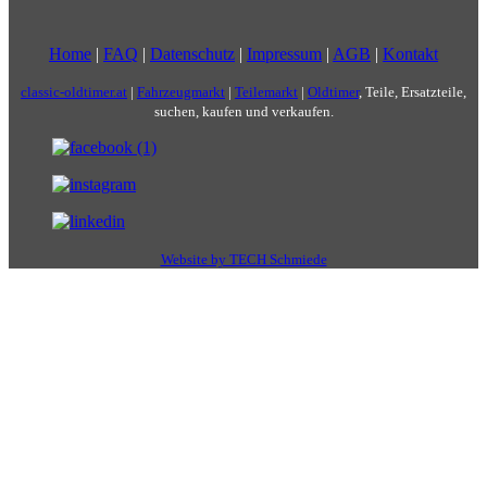
Home
|
FAQ
|
Datenschutz
|
Impressum
|
AGB
|
Kontakt
classic-oldtimer.at
|
Fahrzeugmarkt
|
Teilemarkt
|
Oldtimer
, Teile, Ersatzteile,
suchen, kaufen und verkaufen.
Website by TECH Schmiede