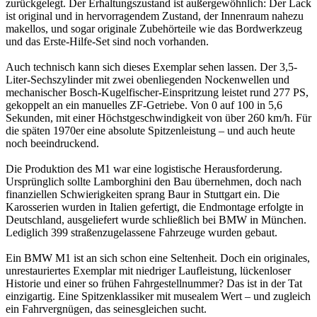
zurückgelegt. Der Erhaltungszustand ist außergewöhnlich: Der Lack
ist original und in hervorragendem Zustand, der Innenraum nahezu
makellos, und sogar originale Zubehörteile wie das Bordwerkzeug
und das Erste-Hilfe-Set sind noch vorhanden.
Auch technisch kann sich dieses Exemplar sehen lassen. Der 3,5-
Liter-Sechszylinder mit zwei obenliegenden Nockenwellen und
mechanischer Bosch-Kugelfischer-Einspritzung leistet rund 277 PS,
gekoppelt an ein manuelles ZF-Getriebe. Von 0 auf 100 in 5,6
Sekunden, mit einer Höchstgeschwindigkeit von über 260 km/h. Für
die späten 1970er eine absolute Spitzenleistung – und auch heute
noch beeindruckend.
Die Produktion des M1 war eine logistische Herausforderung.
Ursprünglich sollte Lamborghini den Bau übernehmen, doch nach
finanziellen Schwierigkeiten sprang Baur in Stuttgart ein. Die
Karosserien wurden in Italien gefertigt, die Endmontage erfolgte in
Deutschland, ausgeliefert wurde schließlich bei BMW in München.
Lediglich 399 straßenzugelassene Fahrzeuge wurden gebaut.
Ein BMW M1 ist an sich schon eine Seltenheit. Doch ein originales,
unrestauriertes Exemplar mit niedriger Laufleistung, lückenloser
Historie und einer so frühen Fahrgestellnummer? Das ist in der Tat
einzigartig. Eine Spitzenklassiker mit musealem Wert – und zugleich
ein Fahrvergnügen, das seinesgleichen sucht.