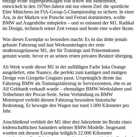
einzige echte Supersportwagen von BMW mit Mittelmotor,
entwickelt in den 1970er-Jahren mit nur einem Ziel: die sportliche
Ehre Münchens im FIA-Group-5-Championship zu sichern. In einer
Ära, in der Marken wie Porsche und Ferrari dominierten, wollte
BMW auf Augenhöhe mitspielen – und so entstand der M1. Radikal
im Design, technisch seiner Zeit voraus und heute eine wahre Ikone.
Was dieses Exemplar so besonders macht: Es ist das dritte jemals
gebaute Fahrzeug und laut Werksunterlagen der erste
straßenzugelassene M1, der für Trainings und Präsentationen
genutzt wurde, bevor er an seinen ersten privaten Besitzer überging.
Ab Werk wurde dieser M1 in der auffälligen Farbe Inka Orange
ausgeliefert, eine Nuance, die perfekt zum kantigen und mutigen
Design von Giorgetto Giugiaro passt. Ursprünglich diente das
Fahrzeug BMW als Trainingsfahrzeug in Servicezentren, ehe es an
Alf Gebhardt verkauft wurde – ehemaliger BMW-Werksfahrer und
Teilnehmer der Procar-Serie. Seine Verbindung zu BMW
Motorsport verleiht diesem Fahrzeug besondere historische
Bedeutung. Er bewegte den Wagen nur rund 1.000 Kilometer pro
Jahr.
Anschließend verblieb der M1 über drei Jahrzehnte im Besitz eines
leidenschaftlichen Sammlers seltener BMW-Modelle. Insgesamt
wurden mit diesem Exemplar lediglich 22.000 Kilometer