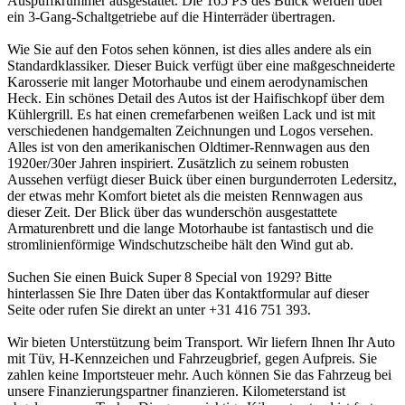
Auspuffkrümmer ausgestattet. Die 165 PS des Buick werden über
ein 3-Gang-Schaltgetriebe auf die Hinterräder übertragen.
Wie Sie auf den Fotos sehen können, ist dies alles andere als ein
Standardklassiker. Dieser Buick verfügt über eine maßgeschneiderte
Karosserie mit langer Motorhaube und einem aerodynamischen
Heck. Ein schönes Detail des Autos ist der Haifischkopf über dem
Kühlergrill. Es hat einen cremefarbenen weißen Lack und ist mit
verschiedenen handgemalten Zeichnungen und Logos versehen.
Alles ist von den amerikanischen Oldtimer-Rennwagen aus den
1920er/30er Jahren inspiriert. Zusätzlich zu seinem robusten
Aussehen verfügt dieser Buick über einen burgunderroten Ledersitz,
der etwas mehr Komfort bietet als die meisten Rennwagen aus
dieser Zeit. Der Blick über das wunderschön ausgestattete
Armaturenbrett und die lange Motorhaube ist fantastisch und die
stromlinienförmige Windschutzscheibe hält den Wind gut ab.
Suchen Sie einen Buick Super 8 Special von 1929? Bitte
hinterlassen Sie Ihre Daten über das Kontaktformular auf dieser
Seite oder rufen Sie direkt an unter +31 416 751 393.
Wir bieten Unterstützung beim Transport. Wir liefern Ihnen Ihr Auto
mit Tüv, H-Kennzeichen und Fahrzeugbrief, gegen Aufpreis. Sie
zahlen keine Importsteuer mehr. Auch können Sie das Fahrzeug bei
unsere Finanzierungspartner finanzieren. Kilometerstand ist