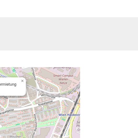
×
ermietung