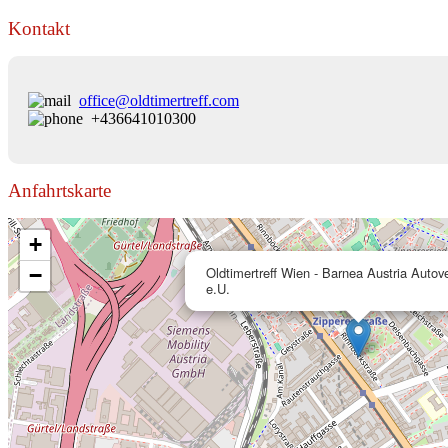
Kontakt
office@oldtimertreff.com
+436641010300
Anfahrtskarte
+
−
Oldtimertreff Wien - Barnea Austria Autov
e.U.