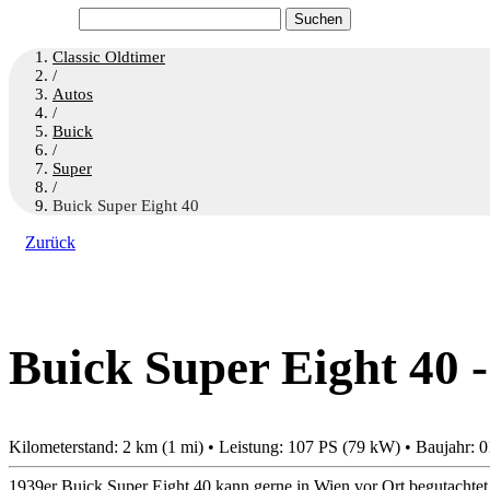
Suchen
nach:
Classic Oldtimer
/
Autos
/
Buick
/
Super
/
Buick Super Eight 40
Zurück
Buick Super Eight 40 -
Kilometerstand: 2 km (1 mi) • Leistung: 107 PS (79 kW) • Baujahr: 
1939er Buick Super Eight 40 kann gerne in Wien vor Ort begutachtet