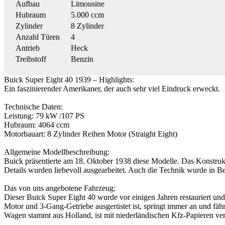
Aufbau
Limousine
Hubraum
5.000 ccm
Zylinder
8 Zylinder
Anzahl Türen
4
Antrieb
Heck
Treibstoff
Benzin
Buick Super Eight 40 1939 – Highlights:
Ein faszinierender Amerikaner, der auch sehr viel Eindruck erweckt.
Technische Daten:
Leistung: 79 kW /107 PS
Hubraum: 4064 ccm
Motorbauart: 8 Zylinder Reihen Motor (Straight Eight)
Allgemeine Modellbeschreibung:
Buick präsentierte am 18. Oktober 1938 diese Modelle. Das Konstruk
Details wurden liebevoll ausgearbeitet. Auch die Technik wurde in B
Das von uns angebotene Fahrzeug:
Dieser Buick Super Eight 40 wurde vor einigen Jahren restauriert und 
Motor und 3-Gang-Getriebe ausgerüstet ist, springt immer an und fä
Wagen stammt aus Holland, ist mit niederländischen Kfz-Papieren vers