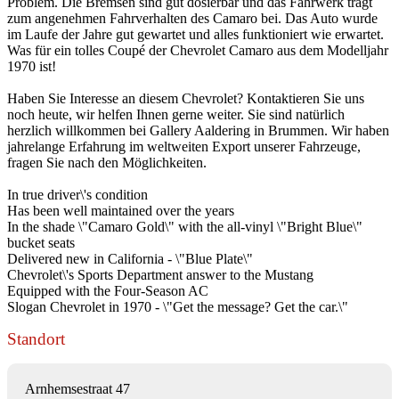
Problem. Die Bremsen sind gut dosierbar und das Fahrwerk trägt
zum angenehmen Fahrverhalten des Camaro bei. Das Auto wurde
im Laufe der Jahre gut gewartet und alles funktioniert wie erwartet.
Was für ein tolles Coupé der Chevrolet Camaro aus dem Modelljahr
1970 ist!
Haben Sie Interesse an diesem Chevrolet? Kontaktieren Sie uns
noch heute, wir helfen Ihnen gerne weiter. Sie sind natürlich
herzlich willkommen bei Gallery Aaldering in Brummen. Wir haben
jahrelange Erfahrung im weltweiten Export unserer Fahrzeuge,
fragen Sie nach den Möglichkeiten.
In true driver\'s condition
Has been well maintained over the years
In the shade \"Camaro Gold\" with the all-vinyl \"Bright Blue\"
bucket seats
Delivered new in California - \"Blue Plate\"
Chevrolet\'s Sports Department answer to the Mustang
Equipped with the Four-Season AC
Slogan Chevrolet in 1970 - \"Get the message? Get the car.\"
Standort
Arnhemsestraat 47