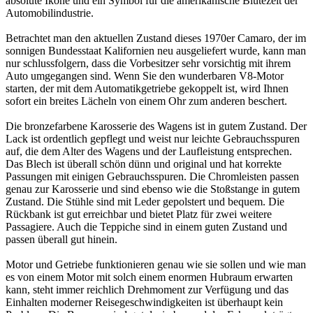
absolute Ikone und ein Symbol für die amerikanische Blütezeit der
Automobilindustrie.
Betrachtet man den aktuellen Zustand dieses 1970er Camaro, der im
sonnigen Bundesstaat Kalifornien neu ausgeliefert wurde, kann man
nur schlussfolgern, dass die Vorbesitzer sehr vorsichtig mit ihrem
Auto umgegangen sind. Wenn Sie den wunderbaren V8-Motor
starten, der mit dem Automatikgetriebe gekoppelt ist, wird Ihnen
sofort ein breites Lächeln von einem Ohr zum anderen beschert.
Die bronzefarbene Karosserie des Wagens ist in gutem Zustand. Der
Lack ist ordentlich gepflegt und weist nur leichte Gebrauchsspuren
auf, die dem Alter des Wagens und der Laufleistung entsprechen.
Das Blech ist überall schön dünn und original und hat korrekte
Passungen mit einigen Gebrauchsspuren. Die Chromleisten passen
genau zur Karosserie und sind ebenso wie die Stoßstange in gutem
Zustand. Die Stühle sind mit Leder gepolstert und bequem. Die
Rückbank ist gut erreichbar und bietet Platz für zwei weitere
Passagiere. Auch die Teppiche sind in einem guten Zustand und
passen überall gut hinein.
Motor und Getriebe funktionieren genau wie sie sollen und wie man
es von einem Motor mit solch einem enormen Hubraum erwarten
kann, steht immer reichlich Drehmoment zur Verfügung und das
Einhalten moderner Reisegeschwindigkeiten ist überhaupt kein