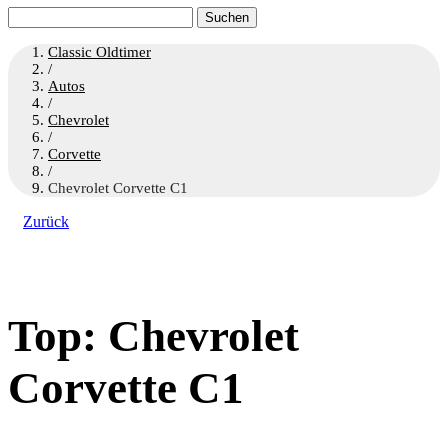
Suchen
nach:
Classic Oldtimer
/
Autos
/
Chevrolet
/
Corvette
/
Chevrolet Corvette C1
Zurück
Top: Chevrolet
Corvette C1