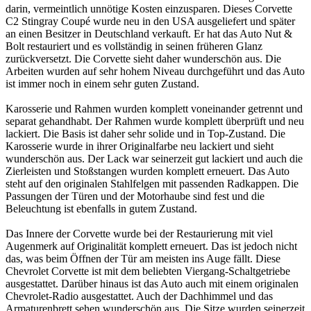
darin, vermeintlich unnötige Kosten einzusparen. Dieses Corvette
C2 Stingray Coupé wurde neu in den USA ausgeliefert und später
an einen Besitzer in Deutschland verkauft. Er hat das Auto Nut &
Bolt restauriert und es vollständig in seinen früheren Glanz
zurückversetzt. Die Corvette sieht daher wunderschön aus. Die
Arbeiten wurden auf sehr hohem Niveau durchgeführt und das Auto
ist immer noch in einem sehr guten Zustand.
Karosserie und Rahmen wurden komplett voneinander getrennt und
separat gehandhabt. Der Rahmen wurde komplett überprüft und neu
lackiert. Die Basis ist daher sehr solide und in Top-Zustand. Die
Karosserie wurde in ihrer Originalfarbe neu lackiert und sieht
wunderschön aus. Der Lack war seinerzeit gut lackiert und auch die
Zierleisten und Stoßstangen wurden komplett erneuert. Das Auto
steht auf den originalen Stahlfelgen mit passenden Radkappen. Die
Passungen der Türen und der Motorhaube sind fest und die
Beleuchtung ist ebenfalls in gutem Zustand.
Das Innere der Corvette wurde bei der Restaurierung mit viel
Augenmerk auf Originalität komplett erneuert. Das ist jedoch nicht
das, was beim Öffnen der Tür am meisten ins Auge fällt. Diese
Chevrolet Corvette ist mit dem beliebten Viergang-Schaltgetriebe
ausgestattet. Darüber hinaus ist das Auto auch mit einem originalen
Chevrolet-Radio ausgestattet. Auch der Dachhimmel und das
Armaturenbrett sehen wunderschön aus. Die Sitze wurden seinerzeit