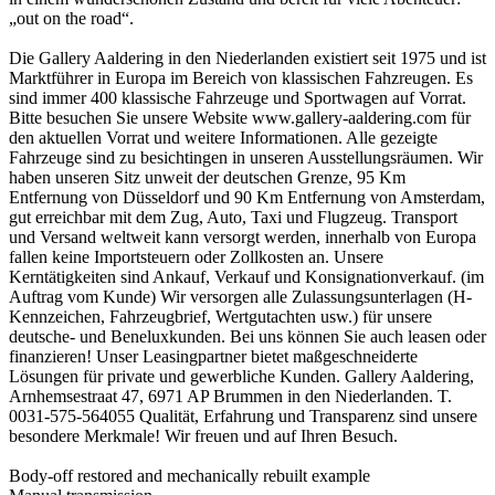
„out on the road“.
Die Gallery Aaldering in den Niederlanden existiert seit 1975 und ist
Marktführer in Europa im Bereich von klassischen Fahzreugen. Es
sind immer 400 klassische Fahrzeuge und Sportwagen auf Vorrat.
Bitte besuchen Sie unsere Website www.gallery-aaldering.com für
den aktuellen Vorrat und weitere Informationen. Alle gezeigte
Fahrzeuge sind zu besichtingen in unseren Ausstellungsräumen. Wir
haben unseren Sitz unweit der deutschen Grenze, 95 Km
Entfernung von Düsseldorf und 90 Km Entfernung von Amsterdam,
gut erreichbar mit dem Zug, Auto, Taxi und Flugzeug. Transport
und Versand weltweit kann versorgt werden, innerhalb von Europa
fallen keine Importsteuern oder Zollkosten an. Unsere
Kerntätigkeiten sind Ankauf, Verkauf und Konsignationverkauf. (im
Auftrag vom Kunde) Wir versorgen alle Zulassungsunterlagen (H-
Kennzeichen, Fahrzeugbrief, Wertgutachten usw.) für unsere
deutsche- und Beneluxkunden. Bei uns können Sie auch leasen oder
finanzieren! Unser Leasingpartner bietet maßgeschneiderte
Lösungen für private und gewerbliche Kunden. Gallery Aaldering,
Arnhemsestraat 47, 6971 AP Brummen in den Niederlanden. T.
0031-575-564055 Qualität, Erfahrung und Transparenz sind unsere
besondere Merkmale! Wir freuen und auf Ihren Besuch.
Body-off restored and mechanically rebuilt example