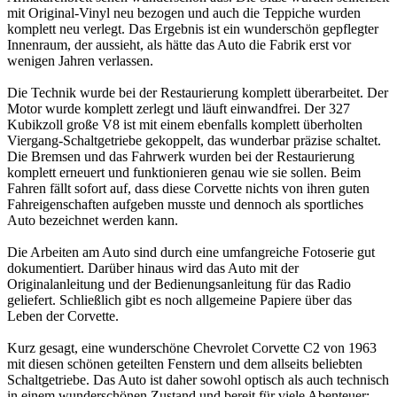
mit Original-Vinyl neu bezogen und auch die Teppiche wurden
komplett neu verlegt. Das Ergebnis ist ein wunderschön gepflegter
Innenraum, der aussieht, als hätte das Auto die Fabrik erst vor
wenigen Jahren verlassen.
Die Technik wurde bei der Restaurierung komplett überarbeitet. Der
Motor wurde komplett zerlegt und läuft einwandfrei. Der 327
Kubikzoll große V8 ist mit einem ebenfalls komplett überholten
Viergang-Schaltgetriebe gekoppelt, das wunderbar präzise schaltet.
Die Bremsen und das Fahrwerk wurden bei der Restaurierung
komplett erneuert und funktionieren genau wie sie sollen. Beim
Fahren fällt sofort auf, dass diese Corvette nichts von ihren guten
Fahreigenschaften aufgeben musste und dennoch als sportliches
Auto bezeichnet werden kann.
Die Arbeiten am Auto sind durch eine umfangreiche Fotoserie gut
dokumentiert. Darüber hinaus wird das Auto mit der
Originalanleitung und der Bedienungsanleitung für das Radio
geliefert. Schließlich gibt es noch allgemeine Papiere über das
Leben der Corvette.
Kurz gesagt, eine wunderschöne Chevrolet Corvette C2 von 1963
mit diesen schönen geteilten Fenstern und dem allseits beliebten
Schaltgetriebe. Das Auto ist daher sowohl optisch als auch technisch
in einem wunderschönen Zustand und bereit für viele Abenteuer: