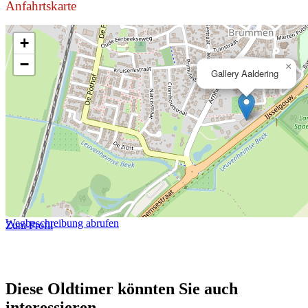
Anfahrtskarte
+
−
×
Gallery Aaldering
Wegbeschreibung abrufen
Zum Profil
Diese Oldtimer könnten Sie auch
interessieren