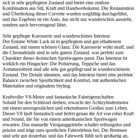
sich in sehr gepflegtem Zustand und bietet eine zeitlose
Kombination aus Stil, Kraft und Handwerkskunst. Die Restauration
und Überholung dieser Corvette wurden sorgfältig durchgeführt,
und das Ergebnis ist ein Auto, das nicht nur wunderschön aussieht,
sondern auch hervorragend fährt.
Sehr gepflegte Karosserie und wunderschönes Interieur
Der Ermine White Lack ist in gepflegtem und gut erhaltenem
Zustand, mit einem schönen Glanz. Die Karosserie wirkt straff, und
die Chromdetails sind in sehr gutem Zustand, was perfekt zum
Charakter dieses ikonischen Sportwagens passt. Das Interieur ist
wirklich ein Hingucker: Die Polsterung, Teppiche und das
Armaturenbrett sind alle sehr gut gepflegt und in wunderschönem
Zustand. Die Details stimmen, und das Interieur bietet eine perfekte
Balance zwischen Sportlichkeit und Komfort, mit authentischen
Materialien und originalem Styling.
Kraftvoller V8-Motor und fantastische Fahreigenschaften
Sobald Sie den Schlüssel drehen, erwacht der Achtzylindermotor
mit einem unvergesslichen und erkennbaren Grollen zum Leben.
Dieser V8 läuft fantastisch und liefert genau die Art von roher Kraft
und Sound, die Sie von einem amerikanischen Sportwagen
erwarten. Das manuelle Vierganggetriebe schaltet reibungslos und
präzise und trägt zum sportlichen Fahrerlebnis bei. Die Bremsen
sind sehr gut dosierbar, und das Fahrwerk fühlt sich großartig an,