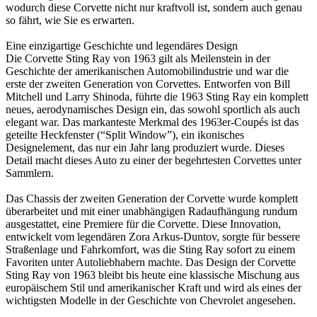
wodurch diese Corvette nicht nur kraftvoll ist, sondern auch genau
so fährt, wie Sie es erwarten.
Eine einzigartige Geschichte und legendäres Design
Die Corvette Sting Ray von 1963 gilt als Meilenstein in der
Geschichte der amerikanischen Automobilindustrie und war die
erste der zweiten Generation von Corvettes. Entworfen von Bill
Mitchell und Larry Shinoda, führte die 1963 Sting Ray ein komplett
neues, aerodynamisches Design ein, das sowohl sportlich als auch
elegant war. Das markanteste Merkmal des 1963er-Coupés ist das
geteilte Heckfenster (“Split Window”), ein ikonisches
Designelement, das nur ein Jahr lang produziert wurde. Dieses
Detail macht dieses Auto zu einer der begehrtesten Corvettes unter
Sammlern.
Das Chassis der zweiten Generation der Corvette wurde komplett
überarbeitet und mit einer unabhängigen Radaufhängung rundum
ausgestattet, eine Premiere für die Corvette. Diese Innovation,
entwickelt vom legendären Zora Arkus-Duntov, sorgte für bessere
Straßenlage und Fahrkomfort, was die Sting Ray sofort zu einem
Favoriten unter Autoliebhabern machte. Das Design der Corvette
Sting Ray von 1963 bleibt bis heute eine klassische Mischung aus
europäischem Stil und amerikanischer Kraft und wird als eines der
wichtigsten Modelle in der Geschichte von Chevrolet angesehen.