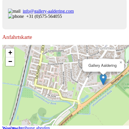
info@gallery-aaldering.com
+31 (0)575-564055
Anfahrtskarte
+
−
×
Gallery Aaldering
Wegbeschreibung abrufen
Zum Profil