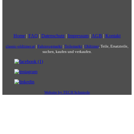
Home
|
FAQ
|
Datenschutz
|
Impressum
|
AGB
|
Kontakt
classic-oldtimer.at
|
Fahrzeugmarkt
|
Teilemarkt
|
Oldtimer
, Teile, Ersatzteile,
suchen, kaufen und verkaufen.
Website by TECH Schmiede