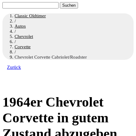
Suchen
nach:
Classic Oldtimer
/
Autos
/
Chevrolet
/
Corvette
/
Chevrolet Corvette Cabriolet/Roadster
Zurück
1964er Chevrolet
Corvette in gutem
Zustand abzugeben