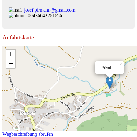
josef.pirmann@gmail.com
00436642261656
Anfahrtskarte
+
−
×
Privat
Wegbeschreibung abrufen