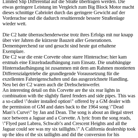
Limited Slip Differential auf die Straße übertragen werden. Die
etwas geringere Leistung im Vergleich zum Big Block Motor macht
dieses schnittige Cabriolet durch das geringere Gewicht auf der
Vorderachse und die dadurch resultierende bessere Straßenlage
wieder wett.
Die C2 hatte überraschenderweise trotz ihres Erfolgs mit nur knapp
über vier Jahren die kürzeste Bauzeit aller Generationen.
Dementsprechend rar und gesucht sind heute gut erhaltene
Exemplare.
Die C2 war die erste Corvette ohne starre Hinterachse; hier kam
erstmals eine Einzelradaufhängung zum Einsatz. Die unabhängige
Hinterradaufhängung ist zusammen mit dem am Rahmen montierten
Differenzialgetriebe die grundlegende Voraussetzung für die
exzellenten Fahreigenschaften und das ausgezeichnete Handling.
Neu bei der C2 waren auch die Drehscheinwerfer.
An interesting detail on this Corvette are the six rear lights in
combination with the slightly flared fenders and side pipes. This was
a so-called \"dealer installed option\" offered by a GM dealer with
the permission of GM and dates back to the 1964 song \"Dead
Man\'s Curve\" by Jan and Dean. The song is about an illegal street
race between a Jaguar and a Corvette. A lyric from the song reads,
\"Flyed past Labrea, Schwab\'s and Crescent Heights and all the
Jaguar could see was my six taillights.\" A California dealership took
up the idea of the six taillights and did the conversion for his