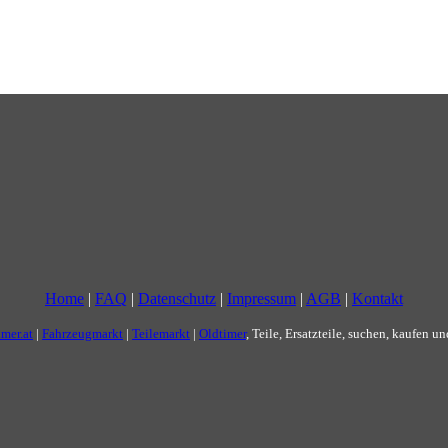
Home
|
FAQ
|
Datenschutz
|
Impressum
|
AGB
|
Kontakt
imer.at
|
Fahrzeugmarkt
|
Teilemarkt
|
Oldtimer
, Teile, Ersatzteile, suchen, kaufen u