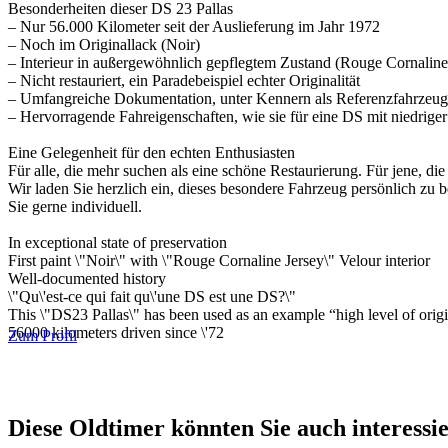
Besonderheiten dieser DS 23 Pallas
– Nur 56.000 Kilometer seit der Auslieferung im Jahr 1972
– Noch im Originallack (Noir)
– Interieur in außergewöhnlich gepflegtem Zustand (Rouge Cornaline
– Nicht restauriert, ein Paradebeispiel echter Originalität
– Umfangreiche Dokumentation, unter Kennern als Referenzfahrzeug
– Hervorragende Fahreigenschaften, wie sie für eine DS mit niedriger
Eine Gelegenheit für den echten Enthusiasten
Für alle, die mehr suchen als eine schöne Restaurierung. Für jene, di
Wir laden Sie herzlich ein, dieses besondere Fahrzeug persönlich zu
Sie gerne individuell.
In exceptional state of preservation
First paint \"Noir\" with \"Rouge Cornaline Jersey\" Velour interior
Well-documented history
\"Qu\'est-ce qui fait qu\'une DS est une DS?\"
This \"DS23 Pallas\" has been used as an example “high level of origi
56000 kilometers driven since \'72
Zum Profil
Diese Oldtimer könnten Sie auch interessi