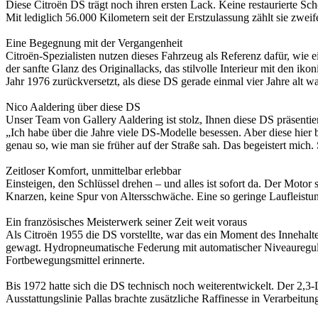
Diese Citroën DS trägt noch ihren ersten Lack. Keine restaurierte S
Mit lediglich 56.000 Kilometern seit der Erstzulassung zählt sie zwe
Eine Begegnung mit der Vergangenheit
Citroën-Spezialisten nutzen dieses Fahrzeug als Referenz dafür, wie ei
der sanfte Glanz des Originallacks, das stilvolle Interieur mit den ik
Jahr 1976 zurückversetzt, als diese DS gerade einmal vier Jahre alt wa
Nico Aaldering über diese DS
Unser Team von Gallery Aaldering ist stolz, Ihnen diese DS präsentie
„Ich habe über die Jahre viele DS-Modelle besessen. Aber diese hier
genau so, wie man sie früher auf der Straße sah. Das begeistert mich. 
Zeitloser Komfort, unmittelbar erlebbar
Einsteigen, den Schlüssel drehen – und alles ist sofort da. Der Motor
Knarzen, keine Spur von Altersschwäche. Eine so geringe Laufleistung
Ein französisches Meisterwerk seiner Zeit weit voraus
Als Citroën 1955 die DS vorstellte, war das ein Moment des Innehalte
gewagt. Hydropneumatische Federung mit automatischer Niveauregulie
Fortbewegungsmittel erinnerte.
Bis 1972 hatte sich die DS technisch noch weiterentwickelt. Der 2,3-L
Ausstattungslinie Pallas brachte zusätzliche Raffinesse in Verarbeit