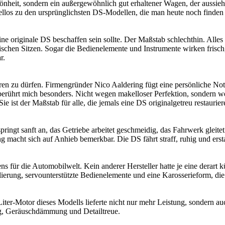
chönheit, sondern ein außergewöhnlich gut erhaltener Wagen, der aussi
ifellos zu den ursprünglichsten DS-Modellen, die man heute noch finden
ne originale DS beschaffen sein sollte. Der Maßstab schlechthin. Alles 
onischen Sitzen. Sogar die Bedienelemente und Instrumente wirken frisch
r.
ren zu dürfen. Firmengründer Nico Aaldering fügt eine persönliche Not
 berührt mich besonders. Nicht wegen makelloser Perfektion, sondern we
Sie ist der Maßstab für alle, die jemals eine DS originalgetreu restauri
 springt sanft an, das Getriebe arbeitet geschmeidig, das Fahrwerk gleit
 macht sich auf Anhieb bemerkbar. Die DS fährt straff, ruhig und erstau
ns für die Automobilwelt. Kein anderer Hersteller hatte je eine derar
rung, servounterstützte Bedienelemente und eine Karosserieform, die 
iter-Motor dieses Modells lieferte nicht nur mehr Leistung, sondern au
ung, Geräuschdämmung und Detailtreue.