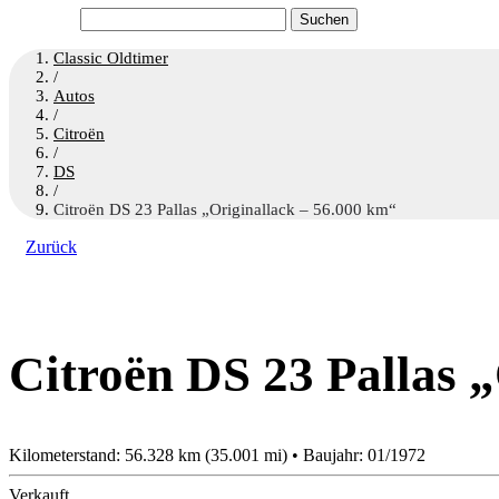
Suchen
nach:
Classic Oldtimer
/
Autos
/
Citroën
/
DS
/
Citroën DS 23 Pallas „Originallack – 56.000 km“
Zurück
Citroën DS 23 Pallas 
Kilometerstand: 56.328 km (35.001 mi) • Baujahr: 01/1972
Verkauft