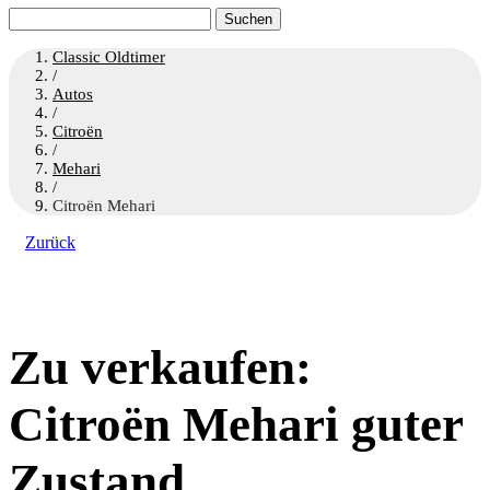
Suchen
nach:
Classic Oldtimer
/
Autos
/
Citroën
/
Mehari
/
Citroën Mehari
Zurück
Zu verkaufen:
Citroën Mehari guter
Zustand