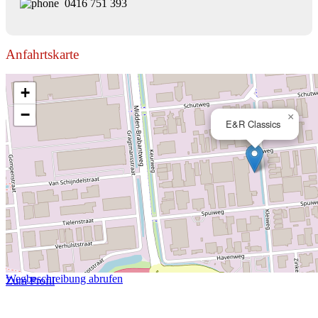
0416 751 393
Anfahrtskarte
+
−
×
E&R Classics
Wegbeschreibung abrufen
Zum Profil