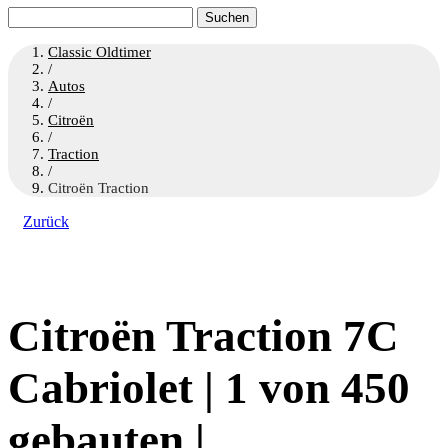
Suchen
nach:
Classic Oldtimer
/
Autos
/
Citroën
/
Traction
/
Citroën Traction
Zurück
Citroën Traction 7C
Cabriolet | 1 von 450
gebauten |