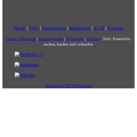
Home
|
FAQ
|
Datenschutz
|
Impressum
|
AGB
|
Kontakt
classic-oldtimer.at
|
Fahrzeugmarkt
|
Teilemarkt
|
Oldtimer
, Teile, Ersatzteile,
suchen, kaufen und verkaufen.
Website by TECH Schmiede