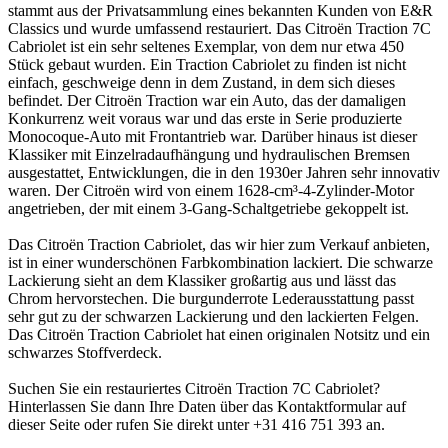
stammt aus der Privatsammlung eines bekannten Kunden von E&R
Classics und wurde umfassend restauriert. Das Citroën Traction 7C
Cabriolet ist ein sehr seltenes Exemplar, von dem nur etwa 450
Stück gebaut wurden. Ein Traction Cabriolet zu finden ist nicht
einfach, geschweige denn in dem Zustand, in dem sich dieses
befindet. Der Citroën Traction war ein Auto, das der damaligen
Konkurrenz weit voraus war und das erste in Serie produzierte
Monocoque-Auto mit Frontantrieb war. Darüber hinaus ist dieser
Klassiker mit Einzelradaufhängung und hydraulischen Bremsen
ausgestattet, Entwicklungen, die in den 1930er Jahren sehr innovativ
waren. Der Citroën wird von einem 1628-cm³-4-Zylinder-Motor
angetrieben, der mit einem 3-Gang-Schaltgetriebe gekoppelt ist.
Das Citroën Traction Cabriolet, das wir hier zum Verkauf anbieten,
ist in einer wunderschönen Farbkombination lackiert. Die schwarze
Lackierung sieht an dem Klassiker großartig aus und lässt das
Chrom hervorstechen. Die burgunderrote Lederausstattung passt
sehr gut zu der schwarzen Lackierung und den lackierten Felgen.
Das Citroën Traction Cabriolet hat einen originalen Notsitz und ein
schwarzes Stoffverdeck.
Suchen Sie ein restauriertes Citroën Traction 7C Cabriolet?
Hinterlassen Sie dann Ihre Daten über das Kontaktformular auf
dieser Seite oder rufen Sie direkt unter +31 416 751 393 an.