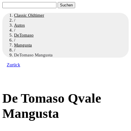
Suchen
nach:
Classic Oldtimer
/
Autos
/
DeTomaso
/
Mangusta
/
DeTomaso Mangusta
Zurück
De Tomaso Qvale
Mangusta