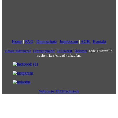
Home
|
FAQ
|
Datenschutz
|
Impressum
|
AGB
|
Kontakt
classic-oldtimer.at
|
Fahrzeugmarkt
|
Teilemarkt
|
Oldtimer
, Teile, Ersatzteile,
suchen, kaufen und verkaufen.
Website by TECH Schmiede