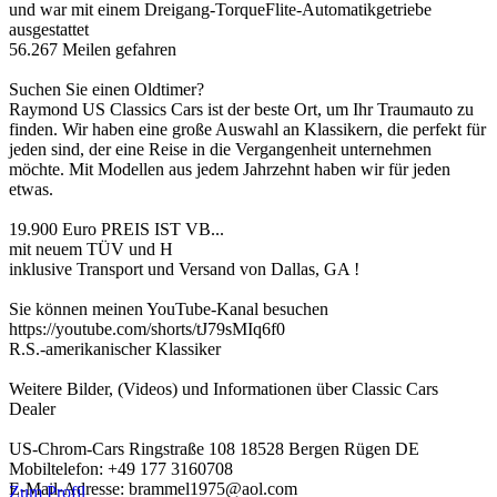
und war mit einem Dreigang-TorqueFlite-Automatikgetriebe
ausgestattet
56.267 Meilen gefahren
Suchen Sie einen Oldtimer?
Raymond US Classics Cars ist der beste Ort, um Ihr Traumauto zu
finden. Wir haben eine große Auswahl an Klassikern, die perfekt für
jeden sind, der eine Reise in die Vergangenheit unternehmen
möchte. Mit Modellen aus jedem Jahrzehnt haben wir für jeden
etwas.
19.900 Euro PREIS IST VB...
mit neuem TÜV und H
inklusive Transport und Versand von Dallas, GA !
Sie können meinen YouTube-Kanal besuchen
https://youtube.com/shorts/tJ79sMIq6f0
R.S.-amerikanischer Klassiker
Weitere Bilder, (Videos) und Informationen über Classic Cars
Dealer
US-Chrom-Cars Ringstraße 108 18528 Bergen Rügen DE
Mobiltelefon: +49 177 3160708
E-Mail-Adresse: brammel1975@aol.com
Zum Profil