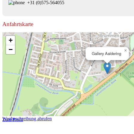
+31 (0)575-564055
Anfahrtskarte
+
−
×
Gallery Aaldering
Wegbeschreibung abrufen
Zum Profil