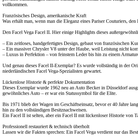
vollkommen.
Französisches Design, amerikanische Kraft
Was erhält man, wenn man die Eleganz eines Pariser Couturiers, den
Den Facel Vega Facel II. Hier einige Highlights dieses außergewöhnl
– Ein zeitloses, handgefertigtes Design, gebaut von französischen Ku
– Ein massiver Chrysler V8 unter der Haube, weil Leistung nicht komp
– Luxus in Perfektion – von feinstem Leder bis hin zu einem Armatur
Und genau dieses Facel II-Exemplar? Es wurde vollständig in der Ori
niederländischen Facel Vega-Spezialisten gewartet.
Lückenlose Historie & perfekte Dokumentation
Dieses Exemplar wurde 1962 neu an Auto Becker in Düsseldorf ausgeli
gewöhnliches Auto – er war ein Statussymbol für die Elite.
Bis 1971 blieb der Wagen im Geschäftseinsatz, bevor er 40 Jahre lang
hin zu den vollständigen Besitznachweisen.
Ein Facel II ist selten, aber ein Facel II mit lückenloser Historie von 
Professionell restauriert & technisch überholt
Lassen wir die Fakten sprechen: Ein Facel Vega verdient nur das Best