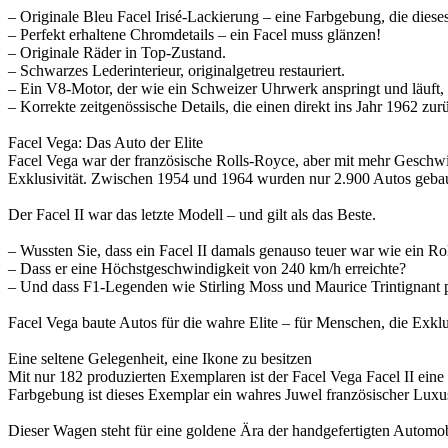
– Originale Bleu Facel Irisé-Lackierung – eine Farbgebung, die diese
– Perfekt erhaltene Chromdetails – ein Facel muss glänzen!
– Originale Räder in Top-Zustand.
– Schwarzes Lederinterieur, originalgetreu restauriert.
– Ein V8-Motor, der wie ein Schweizer Uhrwerk anspringt und läuft, 
– Korrekte zeitgenössische Details, die einen direkt ins Jahr 1962 zur
Facel Vega: Das Auto der Elite
Facel Vega war der französische Rolls-Royce, aber mit mehr Geschwi
Exklusivität. Zwischen 1954 und 1964 wurden nur 2.900 Autos gebau
Der Facel II war das letzte Modell – und gilt als das Beste.
– Wussten Sie, dass ein Facel II damals genauso teuer war wie ein R
– Dass er eine Höchstgeschwindigkeit von 240 km/h erreichte?
– Und dass F1-Legenden wie Stirling Moss und Maurice Trintignant p
Facel Vega baute Autos für die wahre Elite – für Menschen, die Exklus
Eine seltene Gelegenheit, eine Ikone zu besitzen
Mit nur 182 produzierten Exemplaren ist der Facel Vega Facel II eine 
Farbgebung ist dieses Exemplar ein wahres Juwel französischer Luxu
Dieser Wagen steht für eine goldene Ära der handgefertigten Automo