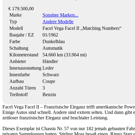
€ 179.500,00
Marke
Sonstige Marken...
Typ
Andere Modelle
Modell
Facel Vega Facel II „Matching Numbers“
Baujahr / EZ
01/1962
Farbe
Dunkelblau
Schaltung
Automatik
Kilometerstand
54.660 km (33.964 mi)
Anbieter
Händler
Innenausstattung
Leder
Innenfarbe
Schwarz
Aufbau
Coupe
Anzahl Türen
3
Treibstoff
Benzin
Facel Vega Facel II – Französische Eleganz trifft amerikanische Powe
Einige Autos sind schnell. Andere sind extrem selten. Und dann gibt es
zeitloser französischer Eleganz und brachialer Leistung.
Dieses Exemplar ist Chassis Nr. 57 von nur 182 jemals gebauten Fah
privaten Sammlungen hatten. Stirling Moss besaß einen. Ringo Starr