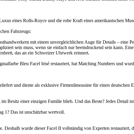
 Luxus eines Rolls-Royce und die rohe Kraft eines amerikanischen Mus
ichen Fahrzeugs:
nsthandwerkern mit einem unvergleichlichen Auge für Details – eine Per
liziert sein muss, wenn sie einfach nur beeindruckend sein kann. Eine 
enbrett, das an ein Schweizer Uhrwerk erinnert.
ginalfarbe Bleu Facel Irisé restauriert, hat Matching Numbers und wu
efert und diente als exklusive Firmenlimousine für einen deutschen E
 im Besitz einer einzigen Familie blieb. Und das Beste? Jedes Detail is
Tag 1? Das ist unschätzbar wertvoll.
e. Deshalb wurde dieser Facel II vollständig von Experten restauriert, 