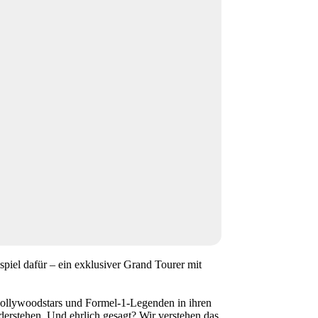
ispiel dafür – ein exklusiver Grand Tourer mit
 Hollywoodstars und Formel-1-Legenden in ihren
erstehen. Und ehrlich gesagt? Wir verstehen das