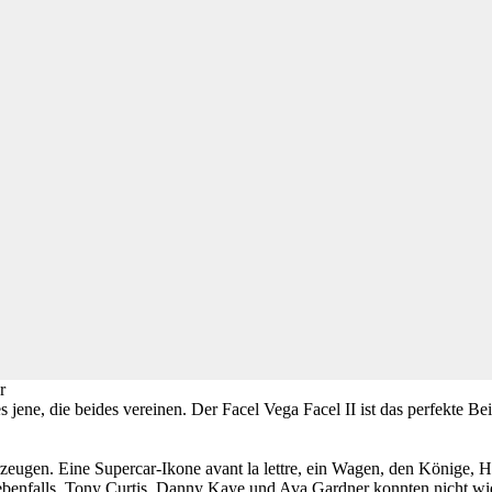
r
 jene, die beides vereinen. Der Facel Vega Facel II ist das perfekte Be
rzeugen. Eine Supercar-Ikone avant la lettre, ein Wagen, den Könige,
 ebenfalls. Tony Curtis, Danny Kaye und Ava Gardner konnten nicht wid