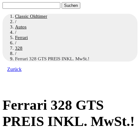
Suchen
nach:
Classic Oldtimer
/
Autos
/
Ferrari
/
328
/
Ferrari 328 GTS PREIS INKL. MwSt.!
Zurück
Ferrari 328 GTS
PREIS INKL. MwSt.!