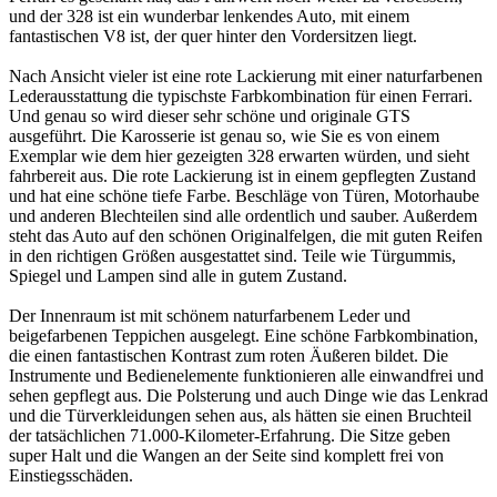
und der 328 ist ein wunderbar lenkendes Auto, mit einem
fantastischen V8 ist, der quer hinter den Vordersitzen liegt.
Nach Ansicht vieler ist eine rote Lackierung mit einer naturfarbenen
Lederausstattung die typischste Farbkombination für einen Ferrari.
Und genau so wird dieser sehr schöne und originale GTS
ausgeführt. Die Karosserie ist genau so, wie Sie es von einem
Exemplar wie dem hier gezeigten 328 erwarten würden, und sieht
fahrbereit aus. Die rote Lackierung ist in einem gepflegten Zustand
und hat eine schöne tiefe Farbe. Beschläge von Türen, Motorhaube
und anderen Blechteilen sind alle ordentlich und sauber. Außerdem
steht das Auto auf den schönen Originalfelgen, die mit guten Reifen
in den richtigen Größen ausgestattet sind. Teile wie Türgummis,
Spiegel und Lampen sind alle in gutem Zustand.
Der Innenraum ist mit schönem naturfarbenem Leder und
beigefarbenen Teppichen ausgelegt. Eine schöne Farbkombination,
die einen fantastischen Kontrast zum roten Äußeren bildet. Die
Instrumente und Bedienelemente funktionieren alle einwandfrei und
sehen gepflegt aus. Die Polsterung und auch Dinge wie das Lenkrad
und die Türverkleidungen sehen aus, als hätten sie einen Bruchteil
der tatsächlichen 71.000-Kilometer-Erfahrung. Die Sitze geben
super Halt und die Wangen an der Seite sind komplett frei von
Einstiegsschäden.