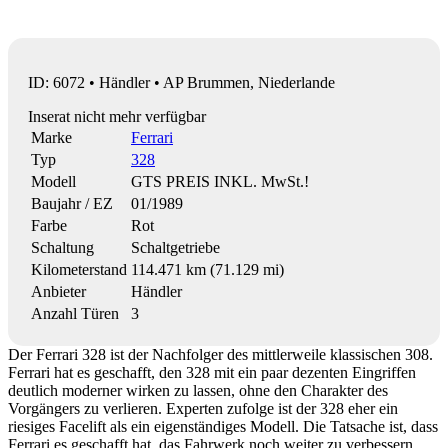
ID: 6072 • Händler • AP Brummen, Niederlande
Inserat nicht mehr verfügbar
Marke
Ferrari
Typ
328
Modell
GTS PREIS INKL. MwSt.!
Baujahr / EZ
01/1989
Farbe
Rot
Schaltung
Schaltgetriebe
Kilometerstand
114.471 km (71.129 mi)
Anbieter
Händler
Anzahl Türen
3
Der Ferrari 328 ist der Nachfolger des mittlerweile klassischen 308.
Ferrari hat es geschafft, den 328 mit ein paar dezenten Eingriffen
deutlich moderner wirken zu lassen, ohne den Charakter des
Vorgängers zu verlieren. Experten zufolge ist der 328 eher ein
riesiges Facelift als ein eigenständiges Modell. Die Tatsache ist, dass
Ferrari es geschafft hat, das Fahrwerk noch weiter zu verbessern,