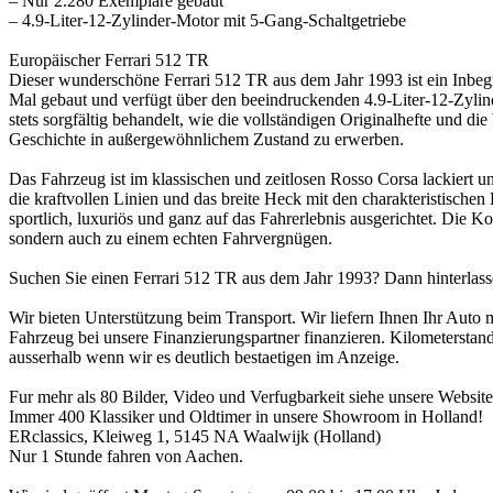
– Nur 2.280 Exemplare gebaut
– 4.9-Liter-12-Zylinder-Motor mit 5-Gang-Schaltgetriebe
Europäischer Ferrari 512 TR
Dieser wunderschöne Ferrari 512 TR aus dem Jahr 1993 ist ein Inbegr
Mal gebaut und verfügt über den beeindruckenden 4.9-Liter-12-Zylind
stets sorgfältig behandelt, wie die vollständigen Originalhefte und d
Geschichte in außergewöhnlichem Zustand zu erwerben.
Das Fahrzeug ist im klassischen und zeitlosen Rosso Corsa lackiert u
die kraftvollen Linien und das breite Heck mit den charakteristisch
sportlich, luxuriös und ganz auf das Fahrerlebnis ausgerichtet. Die 
sondern auch zu einem echten Fahrvergnügen.
Suchen Sie einen Ferrari 512 TR aus dem Jahr 1993? Dann hinterlasse
Wir bieten Unterstützung beim Transport. Wir liefern Ihnen Ihr Auto
Fahrzeug bei unsere Finanzierungspartner finanzieren. Kilometerstand
ausserhalb wenn wir es deutlich bestaetigen im Anzeige.
Fur mehr als 80 Bilder, Video und Verfugbarkeit siehe unsere Websit
Immer 400 Klassiker und Oldtimer in unsere Showroom in Holland!
ERclassics, Kleiweg 1, 5145 NA Waalwijk (Holland)
Nur 1 Stunde fahren von Aachen.