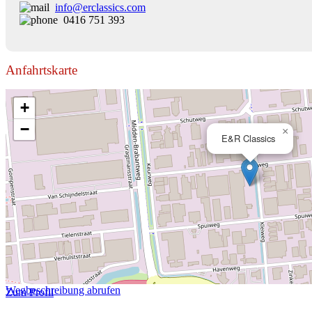
info@erclassics.com
0416 751 393
Anfahrtskarte
+
−
×
E&R Classics
Wegbeschreibung abrufen
Zum Profil