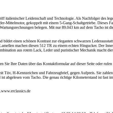
iff italienischer Leidenschaft und Technologie. Als Nachfolger des l
er-Mittelmotor, gekoppelt mit einem 5-Gang-Schaltgetriebe. Dieses Fa
ie Wartungsrechnungen belegen. Mit nur 89.043 km auf dem Tacho ist dies
nd bildet einen schönen Kontrast zur eleganten schwarzen Lederausstat
en Lamellen machen diesen 512 TR zu einem echten Hingucker. Der Inne
Kombination aus rotem Lack, Leder und puristischer Mechanik macht die
n Sie Ihre Daten über das Kontaktformular auf dieser Seite oder rufen 
 mit Tüv, H-Kennzeichen und Fahrzeugbrief, gegen Aufpreis. Sie zahle
 ist abgelesen vom Tacho. Die genau richtige Kilometerstand ist fast im
e.www.erclassics.de