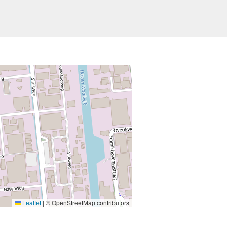
Leaflet
|
© OpenStreetMap contributors