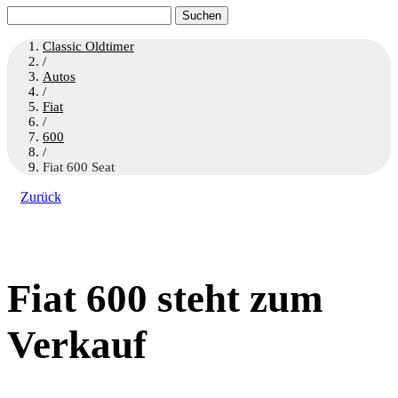
Suchen
nach:
Classic Oldtimer
/
Autos
/
Fiat
/
600
/
Fiat 600 Seat
Zurück
Fiat 600 steht zum
Verkauf