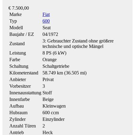
€ 7.500,00
Marke
Fiat
Typ
600
Modell
Seat
Baujahr / EZ
04/1972
3: Gebrauchter Zustand ohne größere
Zustand
technische und optische Mängel
Leistung
8 PS (6 kW)
Farbe
Orange
Schaltung
Schaltgetriebe
Kilometerstand
58.749 km (36.505 mi)
Anbieter
Privat
Vorbesitzer
3
Innenausstattung
Stoff
Innenfarbe
Beige
Aufbau
Kleinwagen
Hubraum
600 ccm
Zylinder
Einzylinder
Anzahl Türen
2
Antrieb
Heck