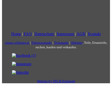
Home
|
FAQ
|
Datenschutz
|
Impressum
|
AGB
|
Kontakt
classic-oldtimer.at
|
Fahrzeugmarkt
|
Teilemarkt
|
Oldtimer
, Teile, Ersatzteile,
suchen, kaufen und verkaufen.
Website by TECH Schmiede