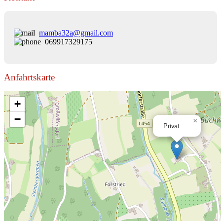
mamba32a@gmail.com
069917329175
Anfahrtskarte
+
−
×
Privat