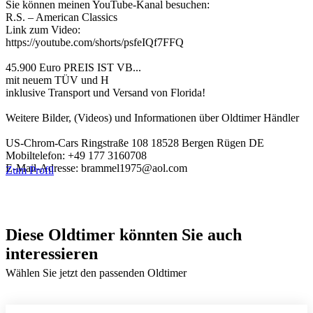
Sie können meinen YouTube-Kanal besuchen:
R.S. – American Classics
Link zum Video:
https://youtube.com/shorts/psfeIQf7FFQ
45.900 Euro PREIS IST VB...
mit neuem TÜV und H
inklusive Transport und Versand von Florida!
Weitere Bilder, (Videos) und Informationen über Oldtimer Händler
US-Chrom-Cars Ringstraße 108 18528 Bergen Rügen DE
Mobiltelefon: +49 177 3160708
E-Mail-Adresse: brammel1975@aol.com
Zum Profil
Diese Oldtimer könnten Sie auch
interessieren
Wählen Sie jetzt den passenden Oldtimer