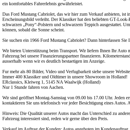
ein komfortables Fahrerlebnis gewährleistet.
Das Ford Mustang Cabriolet, das wir hier zum Verkauf anbieten, ist i
Erscheinungsbild verleiht. Der Klassiker hat den beliebten GT-Look-K
schwarzen „Pony“-Polstern und schwarzem Teppich ausgestattet. Um 
können, sobald die Sonne scheint.
Sie suchen ein 1966 Ford Mustang Cabriolet? Dann hinterlassen Sie Ih
Wir bieten Unterstützung beim Transport. Wir liefern Ihnen Ihr Auto
Fahrzeug bei unsere Finanzierungspartner finanzieren. Kilometerstand
ausserhalb wenn wir es deutlich bestaetigen im Anzeige.
Fur mehr als 80 Bilder, Video und Verfugbarkeit siehe unsere Websit
Immer 400 Klassiker und Oldtimer in unsere Showroom in Holland!
ERclassics, Kleiweg 1, 5145 NA Waalwijk (Holland)
Nur 1 Stunde fahren von Aachen.
Wir sind geöffnet Montag-Samstag von 09.00 bis 17.00 Uhr. Jeden e
kontaktieren Sie uns telefonisch vor jeder Besichtigung eines Autos.
Hinweis: Die Qualität unserer Autos macht das Unterschied zu ander
Fahrzeug interessiert sind, reden wir gerne über den Preis.
Verkauf im Auftrag der Kunden: Autos angeboten im Kundenauftrag, k