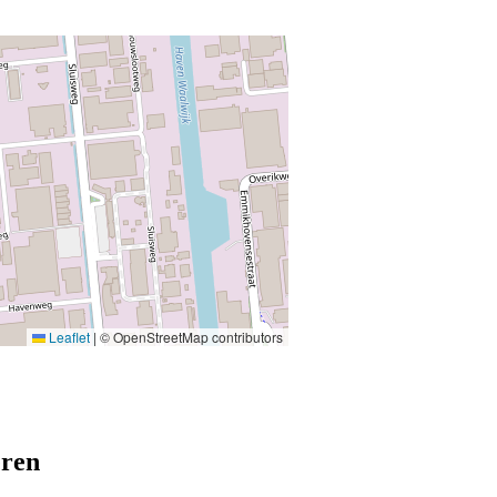
Leaflet
|
© OpenStreetMap contributors
eren