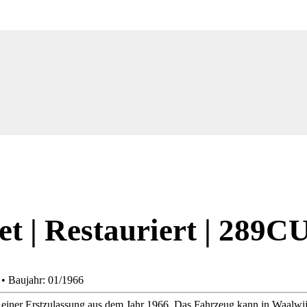
t | Restauriert | 289CU
 • Baujahr: 01/1966
iner Erstzulassung aus dem Jahr 1966. Das Fahrzeug kann in Waalwij