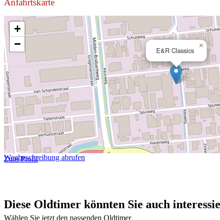
Anfahrtskarte
+
−
×
E&R Classics
Wegbeschreibung abrufen
Zum Profil
Diese Oldtimer könnten Sie auch interessi
Wählen Sie jetzt den passenden Oldtimer