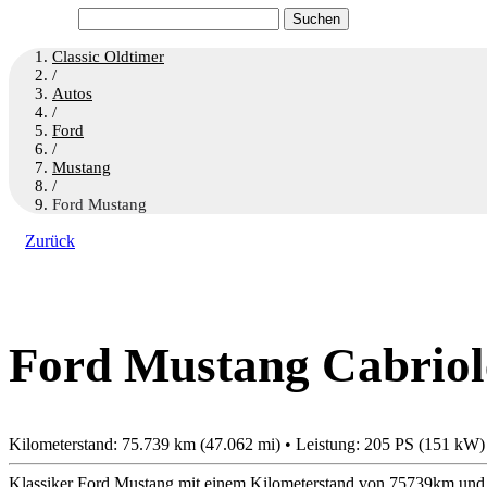
Suchen
nach:
Classic Oldtimer
/
Autos
/
Ford
/
Mustang
/
Ford Mustang
Zurück
Ford Mustang Cabriole
Kilometerstand: 75.739 km (47.062 mi) • Leistung: 205 PS (151 kW)
Klassiker Ford Mustang mit einem Kilometerstand von 75739km und e