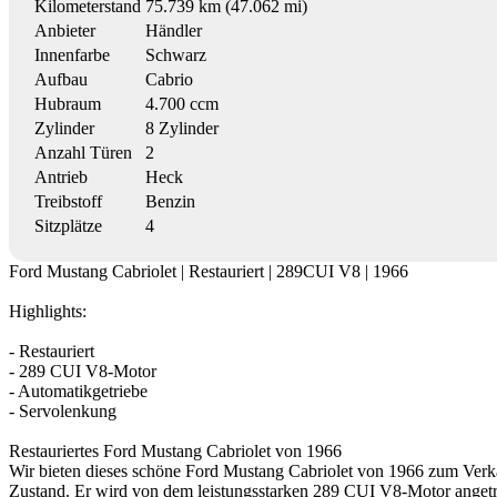
Kilometerstand
75.739 km (47.062 mi)
Anbieter
Händler
Innenfarbe
Schwarz
Aufbau
Cabrio
Hubraum
4.700 ccm
Zylinder
8 Zylinder
Anzahl Türen
2
Antrieb
Heck
Treibstoff
Benzin
Sitzplätze
4
Ford Mustang Cabriolet | Restauriert | 289CUI V8 | 1966
Highlights:
- Restauriert
- 289 CUI V8-Motor
- Automatikgetriebe
- Servolenkung
Restauriertes Ford Mustang Cabriolet von 1966
Wir bieten dieses schöne Ford Mustang Cabriolet von 1966 zum Verkau
Zustand. Er wird von dem leistungsstarken 289 CUI V8-Motor angetrie