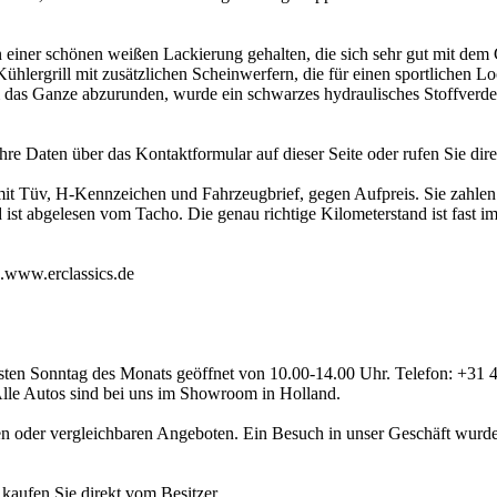
n einer schönen weißen Lackierung gehalten, die sich sehr gut mit dem 
ühlergrill mit zusätzlichen Scheinwerfern, die für einen sportlichen 
das Ganze abzurunden, wurde ein schwarzes hydraulisches Stoffverde
re Daten über das Kontaktformular auf dieser Seite oder rufen Sie dir
 mit Tüv, H-Kennzeichen und Fahrzeugbrief, gegen Aufpreis. Sie zahle
 ist abgelesen vom Tacho. Die genau richtige Kilometerstand ist fast im
e.www.erclassics.de
rsten Sonntag des Monats geöffnet von 10.00-14.00 Uhr. Telefon: +3
 Alle Autos sind bei uns im Showroom in Holland.
en oder vergleichbaren Angeboten. Ein Besuch in unser Geschäft wurde 
aufen Sie direkt vom Besitzer.