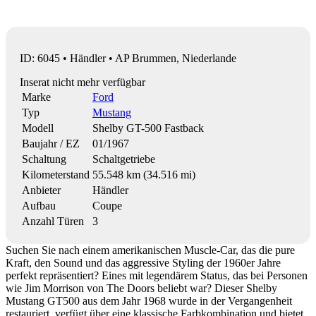
ID: 6045 • Händler • AP Brummen, Niederlande
Inserat nicht mehr verfügbar
Marke
Ford
Typ
Mustang
Modell
Shelby GT-500 Fastback
Baujahr / EZ
01/1967
Schaltung
Schaltgetriebe
Kilometerstand
55.548 km (34.516 mi)
Anbieter
Händler
Aufbau
Coupe
Anzahl Türen
3
Suchen Sie nach einem amerikanischen Muscle-Car, das die pure
Kraft, den Sound und das aggressive Styling der 1960er Jahre
perfekt repräsentiert? Eines mit legendärem Status, das bei Personen
wie Jim Morrison von The Doors beliebt war? Dieser Shelby
Mustang GT500 aus dem Jahr 1968 wurde in der Vergangenheit
restauriert, verfügt über eine klassische Farbkombination und bietet