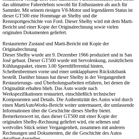
das ultimative Fahrerlebnis sowohl für Enthusiasten als auch für
Sammler. Mit seinem riesigen V8-Motor und legendärem Status ist
dieser GT500 eine Hommage an Shelby und die
Rennsportgeschichte von Ford. Dieser Shelby wird mit dem Marti-
Bericht und einer Kopie der Originalrechnung sowie vielen
originalen Dokumenten geliefert.
Restaurierter Zustand und Marti-Bericht mit Kopie der
Originalrechnung
Dieser Shelby wurde am 9. Dezember 1966 produziert und in San
José gebaut. Dieser GT500 wurde mit Servolenkung, zusätzlichem
Kühlungspaket, einem 3.00 Sperrdifferential hinten,
Scheibenbremsen vorne und einer umklappbaren Rücksitzbank
bestellt. Darüber hinaus hat dieser Shelby in der Vergangenheit
Restaurierungs- und Überholungsarbeiten erfahren, bei denen die
Originalität erhalten blieb. Das Auto wurde nach
Werkspezifikationen restauriert, einschließlich technischer
Komponenten und Details. Die Authentizität des Autos wird durch
einen MartiAutoWorks-Bericht weiter untermauert, der umfassende
Informationen über die Geschichte dieses Shelby bietet.
Bemerkenswert ist, dass dieser GT500 mit einer Kopie der
originalen Shelby-Rechnung geliefert wird, ein seltenes und
wertvolles Stück seiner Vergangenheit, zusammen mit anderen
Rechnungen und Dokumenten, die die Geschichte des Autos
detailliert darstellen.