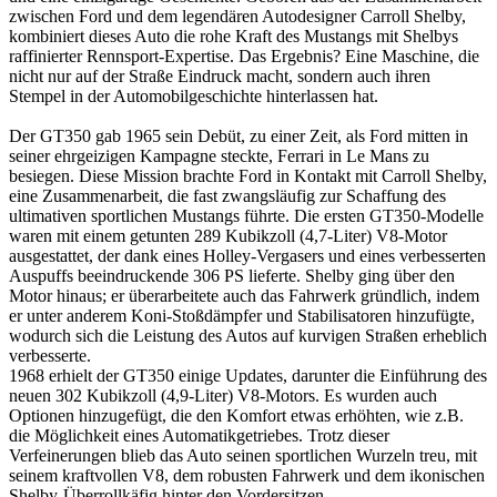
zwischen Ford und dem legendären Autodesigner Carroll Shelby,
kombiniert dieses Auto die rohe Kraft des Mustangs mit Shelbys
raffinierter Rennsport-Expertise. Das Ergebnis? Eine Maschine, die
nicht nur auf der Straße Eindruck macht, sondern auch ihren
Stempel in der Automobilgeschichte hinterlassen hat.
Der GT350 gab 1965 sein Debüt, zu einer Zeit, als Ford mitten in
seiner ehrgeizigen Kampagne steckte, Ferrari in Le Mans zu
besiegen. Diese Mission brachte Ford in Kontakt mit Carroll Shelby,
eine Zusammenarbeit, die fast zwangsläufig zur Schaffung des
ultimativen sportlichen Mustangs führte. Die ersten GT350-Modelle
waren mit einem getunten 289 Kubikzoll (4,7-Liter) V8-Motor
ausgestattet, der dank eines Holley-Vergasers und eines verbesserten
Auspuffs beeindruckende 306 PS lieferte. Shelby ging über den
Motor hinaus; er überarbeitete auch das Fahrwerk gründlich, indem
er unter anderem Koni-Stoßdämpfer und Stabilisatoren hinzufügte,
wodurch sich die Leistung des Autos auf kurvigen Straßen erheblich
verbesserte.
1968 erhielt der GT350 einige Updates, darunter die Einführung des
neuen 302 Kubikzoll (4,9-Liter) V8-Motors. Es wurden auch
Optionen hinzugefügt, die den Komfort etwas erhöhten, wie z.B.
die Möglichkeit eines Automatikgetriebes. Trotz dieser
Verfeinerungen blieb das Auto seinen sportlichen Wurzeln treu, mit
seinem kraftvollen V8, dem robusten Fahrwerk und dem ikonischen
Shelby-Überrollkäfig hinter den Vordersitzen.