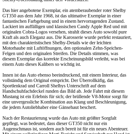
Das hier angebotene Exemplar, ein atemberaubender roter Shelby
GT350 aus dem Jahr 1968, ist das ultimative Exemplar in einer
fantastischen Farbgebung und in einem hervorragenden Zustand.
Lackiert im auffälligen und klassischen Candy Apple Red und mit
originalen Cobra-Logos versehen, strahlt dieses Auto sowohl pure
Kraft als auch Eleganz aus. Die Karosserie wurde perfekt restauriert,
mit den charakteristischen Shelby-Details wie der leichten
Motorhaube mit Luftöffnungen, den optionalen Zehn-Speichen-
Felgen und den originalen Streifen. Die Details stimmen, was
diesem Exemplar das korrekte Erscheinungsbild verleiht, was bei
einem Auto dieses Kalibers so wichtig ist.
Innen ist das Auto ebenso beeindruckend, mit einem Interieur, das
vollständig dem Original entspricht. Der Überrollkäfig, das
Sportlenkrad und Carroll Shelbys Unterschrift auf dem
Handschuhfachdeckel runden das Bild ab. Jede Fahrt mit diesem
Mustang ist ein Erlebnis für sich; der brüllende V8-Motor sorgt für
eine unvergessliche Kombination aus Klang und Beschleunigung,
die jedem Autoliebhaber eine Gänsehaut beschert.
Nach der Restaurierung wurde das Auto mit größter Sorgfalt
gepflegt, was bedeutet, dass dieser GT350 nicht nur ein
Augenschmaus ist, sondern auch bereit ist für ein neues Abenteuer.