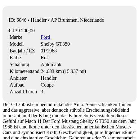
ID: 6046 • Händler • AP Brummen, Niederlande
€ 139.500,00
Marke
Ford
Modell
Shelby GT350
Baujahr / EZ
01/1968
Farbe
Rot
Schaltung
Automatik
Kilometerstand
24.683 km (15.337 mi)
Anbieter
Händler
Aufbau
Coupe
Anzahl Türen
3
Der GT350 ist ein beeindruckendes Auto. Seine schlanken Linien
und das aggressive, aber dennoch stilvolle Erscheinungsbild sind
imposant, und der Klang und das Fahrerlebnis verstärken dieses
Gefühl auf Mach 1! Der Ford Mustang Shelby GT350 aus dem Jahr
1968 ist eine Ikone unter den klassischen amerikanischen Muscle-
Cars und symbolisiert Kraft, Geschwindigkeit, pure Ingenieurskunst
und eine einzigartige Geschichte. Geboren aus der Zusammenarbeit