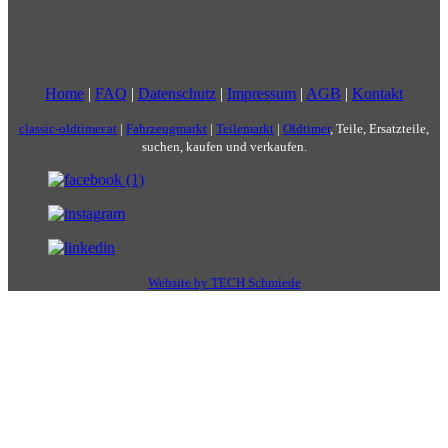
Home
|
FAQ
|
Datenschutz
|
Impressum
|
AGB
|
Kontakt
classic-oldtimer.at
|
Fahrzeugmarkt
|
Teilemarkt
|
Oldtimer
, Teile, Ersatzteile,
suchen, kaufen und verkaufen.
Website by TECH Schmiede