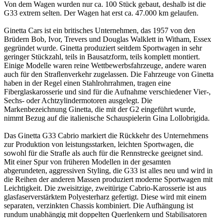
Von dem Wagen wurden nur ca. 100 Stück gebaut, deshalb ist die
G33 extrem selten. Der Wagen hat erst ca. 47.000 km gelaufen.
Ginetta Cars ist ein britisches Unternehmen, das 1957 von den
Brüdern Bob, Ivor, Trevers und Douglas Walklett in Witham, Essex
gegründet wurde. Ginetta produziert seitdem Sportwagen in sehr
geringer Stückzahl, teils in Bausatzform, teils komplett montiert.
Einige Modelle waren reine Wettbewerbsfahrzeuge, andere waren
auch für den Straﬂenverkehr zugelassen. Die Fahrzeuge von Ginetta
haben in der Regel einen Stahlrohrrahmen, tragen eine
Fiberglaskarosserie und sind für die Aufnahme verschiedener Vier-,
Sechs- oder Achtzylindermotoren ausgelegt. Die
Markenbezeichnung Ginetta, die mit der G2 eingeführt wurde,
nimmt Bezug auf die italienische Schauspielerin Gina Lollobrigida.
Das Ginetta G33 Cabrio markiert die Rückkehr des Unternehmens
zur Produktion von leistungsstarken, leichten Sportwagen, die
sowohl für die Straﬂe als auch für die Rennstrecke geeignet sind.
Mit einer Spur von früheren Modellen in der gesamten
abgerundeten, aggressiven Styling, die G33 ist alles neu und wird in
die Reihen der anderen Massen produziert moderne Sportwagen mit
Leichtigkeit. Die zweisitzige, zweitürige Cabrio-Karosserie ist aus
glasfaserverstärktem Polyesterharz gefertigt. Diese wird mit einem
separaten, verzinkten Chassis kombiniert. Die Aufhängung ist
rundum unabhängig mit doppelten Querlenkern und Stabilisatoren