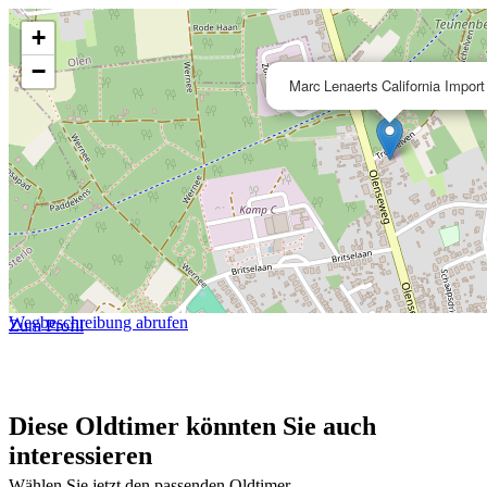
+
−
Marc Lenaerts California Import
Wegbeschreibung abrufen
Zum Profil
Diese Oldtimer könnten Sie auch
interessieren
Wählen Sie jetzt den passenden Oldtimer