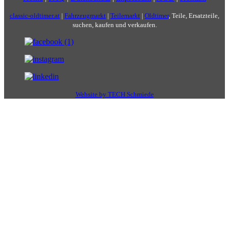
classic-oldtimer.at
|
Fahrzeugmarkt
|
Teilemarkt
|
Oldtimer
, Teile, Ersatzteile,
suchen, kaufen und verkaufen.
Website by TECH Schmiede