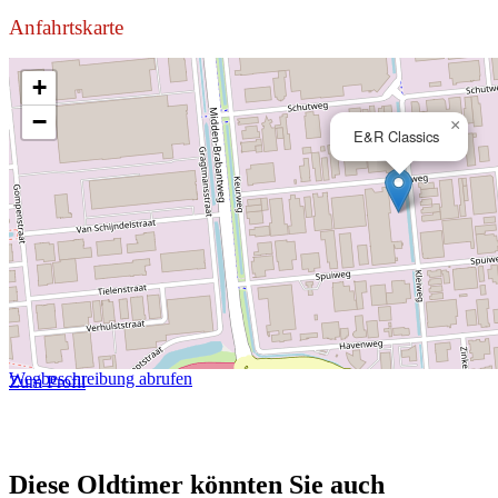
Anfahrtskarte
+
−
×
E&R Classics
Wegbeschreibung abrufen
Zum Profil
Diese Oldtimer könnten Sie auch