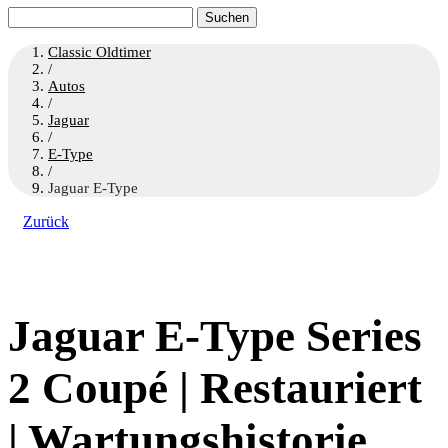
Suchen
nach:
Classic Oldtimer
/
Autos
/
Jaguar
/
E-Type
/
Jaguar E-Type
Zurück
Jaguar E-Type Series
2 Coupé | Restauriert
| Wartungshistorie