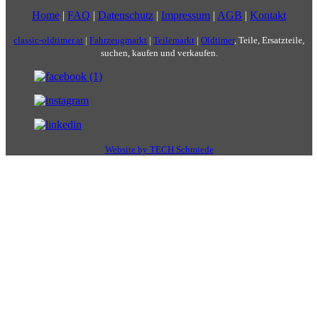
Home
|
FAQ
|
Datenschutz
|
Impressum
|
AGB
|
Kontakt
classic-oldtimer.at
|
Fahrzeugmarkt
|
Teilemarkt
|
Oldtimer
, Teile, Ersatzteile,
suchen, kaufen und verkaufen.
Website by TECH Schmiede