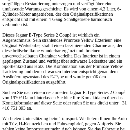
sorgfältigen Restaurierung unterzogen und verfügt über eine
umfassende Wartungsgeschichte. Es wird von einem 4,2 Liter, 6-
Zylinder-Motor angetrieben, der den Originalspezifikationen
entspricht und mit einem 4-Gang-Schaltgetriebe harmonisch
verbunden ist.
Dieses Jaguar E-Type Series 2 Coupé ist wirklich ein
Augenschmaus. Sein strahlendes Primrose Yellow Exterieur, eine
Original Werksfarbe, strahlt einen faszinierenden Charme aus, der
diese britische Ikone wunderbar ergänzt und ihr einen
unverwechselbaren Charakter verleiht. Das Interieur ist in einem
gepflegten Zustand und verfügt über schwarze Ledersitze und ein
Sportlenkrad aus Holz. Die Kombination aus der Primrose Yellow
Lackierung und dem schwarzen Interieur entspricht genau dem
Auslieferungszustand des E-Type und wurde gemäß den
Originalspezifikationen ausgeführt.
Suchen Sie nach einem restaurierten Jaguar E-Type Series 2 Coupé
von 1970? Dann hinterlassen Sie bitte Ihre Kontaktdaten über das
Kontaktformular auf dieser Seite oder rufen Sie uns direkt unter +31
416 751 393 an.
Wir bieten Unterstützung beim Transport. Wir liefern Ihnen Ihr Auto
mit Tüv, H-Kennzeichen und Fahrzeugbrief, gegen Aufpreis. Sie
zahlen keine Importsteuer mehr. Auch können Sie das Fahrzeug bei