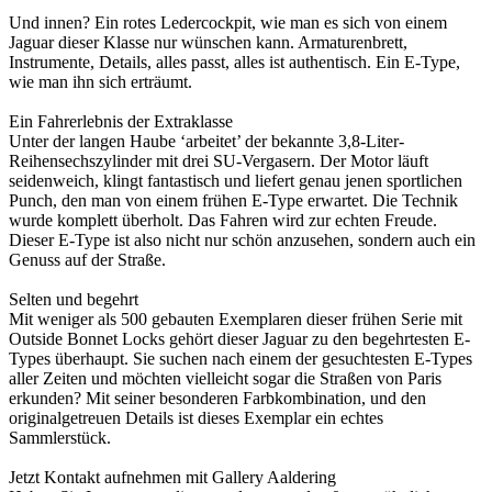
Und innen? Ein rotes Ledercockpit, wie man es sich von einem
Jaguar dieser Klasse nur wünschen kann. Armaturenbrett,
Instrumente, Details, alles passt, alles ist authentisch. Ein E-Type,
wie man ihn sich erträumt.
Ein Fahrerlebnis der Extraklasse
Unter der langen Haube ‘arbeitet’ der bekannte 3,8-Liter-
Reihensechszylinder mit drei SU-Vergasern. Der Motor läuft
seidenweich, klingt fantastisch und liefert genau jenen sportlichen
Punch, den man von einem frühen E-Type erwartet. Die Technik
wurde komplett überholt. Das Fahren wird zur echten Freude.
Dieser E-Type ist also nicht nur schön anzusehen, sondern auch ein
Genuss auf der Straße.
Selten und begehrt
Mit weniger als 500 gebauten Exemplaren dieser frühen Serie mit
Outside Bonnet Locks gehört dieser Jaguar zu den begehrtesten E-
Types überhaupt. Sie suchen nach einem der gesuchtesten E-Types
aller Zeiten und möchten vielleicht sogar die Straßen von Paris
erkunden? Mit seiner besonderen Farbkombination, und den
originalgetreuen Details ist dieses Exemplar ein echtes
Sammlerstück.
Jetzt Kontakt aufnehmen mit Gallery Aaldering