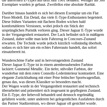
die allerersten E-Types aus dem Jahr 1961 besaßen. Weniger als 500
Exemplare wurden je gebaut. Zweifellos eine absolute Rarität.
Darüber hinaus handelt es sich bei diesem Exemplar um ein Flat
Floor-Modell. Ein Detail, das viele E-Type-Enthusiasten begeistert.
Diese frühen Varianten mit flachem Boden wichen bald
komfortableren Versionen, wobei jedoch ein Stück der
ursprünglichen Puristik verloren ging. Dieser Jaguar E-Type wurde
in der Vergangenheit restauriert. Der Lack befindet sich in mäßigem
Zustand, daher sollte man kein Fahrzeug in Concours-Zustand
erwarten. Die Technik wurde jedoch kürzlich vollständig überholt,
sodass es sich hier um ein echtes Fahrerauto handelt, das sofort
einsatzbereit ist.
Wunderschöne Farbe und in hervorragendem Zustand
Dieser Jaguar E-Type ist in einem atemberaubenden Farbton
lackiert: Gunmetal Metallic. Ein tiefer, stilvoller Farbton, der
wunderbar mit dem roten Connolly-Lederinterieur kontrastiert. Eine
elegante Zurückhaltung mit einer Prise britischer Sportwagenflair,
genau das, was diesen Klassiker so besonders macht.
Der Wagen wurde in der Vergangenheit restauriert und technisch
überarbeitet und präsentiert sich insgesamt in gepflegtem Zustand.
Ein E-Type, der liebevoll behandelt und dennoch regelmäßig
gefahren wurde, unter anderem bei gelegentlichen Ausfahrten durch
das Pariser Stadtzentrum, wo dieser Jaguar oft gesichtet wurde.