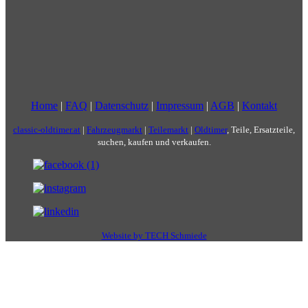
Home
|
FAQ
|
Datenschutz
|
Impressum
|
AGB
|
Kontakt
classic-oldtimer.at
|
Fahrzeugmarkt
|
Teilemarkt
|
Oldtimer
, Teile, Ersatzteile,
suchen, kaufen und verkaufen.
Website by TECH Schmiede