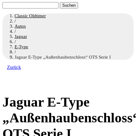
Suchen
nach:
Classic Oldtimer
/
Autos
/
Jaguar
/
E-Type
/
Jaguar E-Type „Außenhaubenschloss“ OTS Serie I
Zurück
Jaguar E-Type
„Außenhaubenschloss
OTS Serie I