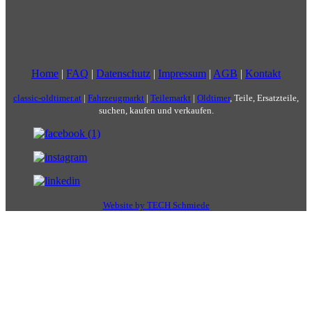
Home
|
FAQ
|
Datenschutz
|
Impressum
|
AGB
|
Kontakt
classic-oldtimer.at
|
Fahrzeugmarkt
|
Teilemarkt
|
Oldtimer
, Teile, Ersatzteile,
suchen, kaufen und verkaufen.
Website by TECH Schmiede