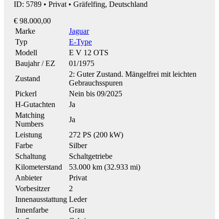
ID: 5789 • Privat • Gräfelfing, Deutschland
€ 98.000,00
Marke
Jaguar
Typ
E-Type
Modell
E V 12 OTS
Baujahr / EZ
01/1975
2: Guter Zustand. Mängelfrei mit leichten
Zustand
Gebrauchsspuren
Pickerl
Nein bis 09/2025
H-Gutachten
Ja
Matching
Ja
Numbers
Leistung
272 PS (200 kW)
Farbe
Silber
Schaltung
Schaltgetriebe
Kilometerstand
53.000 km (32.933 mi)
Anbieter
Privat
Vorbesitzer
2
Innenausstattung
Leder
Innenfarbe
Grau