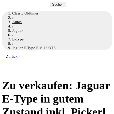
Suchen
nach:
Classic Oldtimer
/
Autos
/
Jaguar
/
E-Type
/
Jaguar E-Type E V 12 OTS
Zurück
Zu verkaufen: Jaguar
E-Type in gutem
Zustand inkl. Pickerl