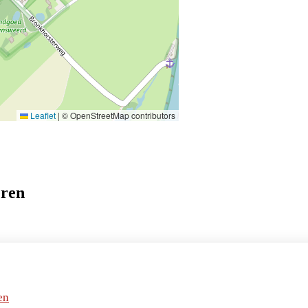
Leaflet
|
© OpenStreetMap contributors
eren
en