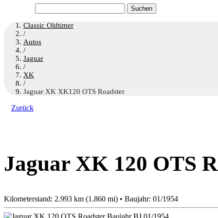
Suchen
nach:
Classic Oldtimer
/
Autos
/
Jaguar
/
XK
/
Jaguar XK XK120 OTS Roadster
Zurück
Jaguar XK 120 OTS R
Kilometerstand: 2.993 km (1.860 mi) • Baujahr: 01/1954