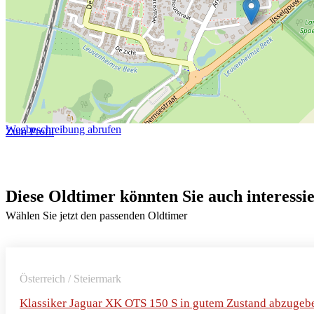
Wegbeschreibung abrufen
Zum Profil
Diese Oldtimer könnten Sie auch interessi
Wählen Sie jetzt den passenden Oldtimer
Österreich / Steiermark
Klassiker Jaguar XK OTS 150 S in gutem Zustand abzugeb