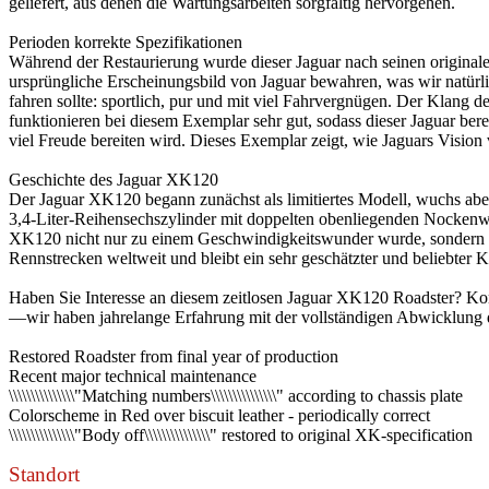
geliefert, aus denen die Wartungsarbeiten sorgfältig hervorgehen.
Perioden korrekte Spezifikationen
Während der Restaurierung wurde dieser Jaguar nach seinen originale
ursprüngliche Erscheinungsbild von Jaguar bewahren, was wir natürli
fahren sollte: sportlich, pur und mit viel Fahrvergnügen. Der Klang
funktionieren bei diesem Exemplar sehr gut, sodass dieser Jaguar bere
viel Freude bereiten wird. Dieses Exemplar zeigt, wie Jaguars Vision
Geschichte des Jaguar XK120
Der Jaguar XK120 begann zunächst als limitiertes Modell, wuchs aber
3,4-Liter-Reihensechszylinder mit doppelten obenliegenden Nockenwel
XK120 nicht nur zu einem Geschwindigkeitswunder wurde, sondern a
Rennstrecken weltweit und bleibt ein sehr geschätzter und beliebte
Haben Sie Interesse an diesem zeitlosen Jaguar XK120 Roadster? Kont
—wir haben jahrelange Erfahrung mit der vollständigen Abwicklung 
Restored Roadster from final year of production
Recent major technical maintenance
\\\\\\\\\\\\\\\"Matching numbers\\\\\\\\\\\\\\\" according to chassis plate
Colorscheme in Red over biscuit leather - periodically correct
\\\\\\\\\\\\\\\"Body off\\\\\\\\\\\\\\\" restored to original XK-specification
Standort