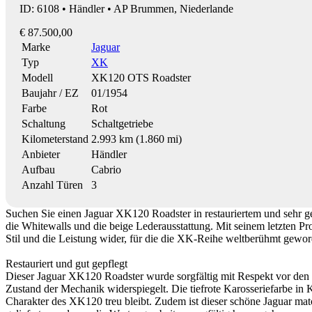
ID: 6108 • Händler • AP Brummen, Niederlande
€ 87.500,00
Marke
Jaguar
Typ
XK
Modell
XK120 OTS Roadster
Baujahr / EZ
01/1954
Farbe
Rot
Schaltung
Schaltgetriebe
Kilometerstand
2.993 km (1.860 mi)
Anbieter
Händler
Aufbau
Cabrio
Anzahl Türen
3
Suchen Sie einen Jaguar XK120 Roadster in restauriertem und sehr ge
die Whitewalls und die beige Lederausstattung. Mit seinem letzten Pro
Stil und die Leistung wider, für die die XK-Reihe weltberühmt geword
Restauriert und gut gepflegt
Dieser Jaguar XK120 Roadster wurde sorgfältig mit Respekt vor den o
Zustand der Mechanik widerspiegelt. Die tiefrote Karosseriefarbe in 
Charakter des XK120 treu bleibt. Zudem ist dieser schöne Jaguar mat