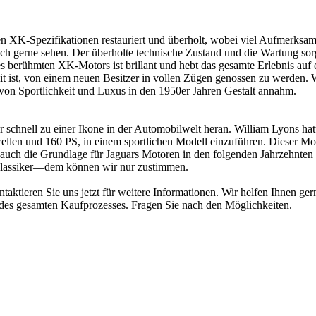
n XK-Spezifikationen restauriert und überholt, wobei viel Aufmerksamk
ch gerne sehen. Der überholte technische Zustand und die Wartung sorge
 des berühmten XK-Motors ist brillant und hebt das gesamte Erlebnis au
it ist, von einem neuen Besitzer in vollen Zügen genossen zu werden. W
 von Sportlichkeit und Luxus in den 1950er Jahren Gestalt annahm.
 schnell zu einer Ikone in der Automobilwelt heran. William Lyons ha
len und 160 PS, in einem sportlichen Modell einzuführen. Dieser Motor
uch die Grundlage für Jaguars Motoren in den folgenden Jahrzehnten 
r Klassiker—dem können wir nur zustimmen.
aktieren Sie uns jetzt für weitere Informationen. Wir helfen Ihnen g
des gesamten Kaufprozesses. Fragen Sie nach den Möglichkeiten.