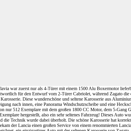
lavia war zuerst nur als 4-Türer mit einem 1500 Alu Boxermotor liefe
ntwortlich für den Entwurf vom 2-Türer Cabriolet, während Zagato die 
se Karosserie. Diese wunderschöne und seltene Karosserie aus Alumini
eigung nach innen, eine Panorama Windschutzscheibe und eine Hecksc
ovon nur 512 Exemplare mit dem großen 1800 CC Motor, dem 5-Gang Get
Exemplare hergestellt, also ein sehr seltenes Fahrzeug! Dieses Auto wu
d die Technik wurde dabei überholt. Die schöne Karosserie hat korrekte
 bekam der Lancia einen großen Service von einem renommierten Lancia
zeichnet, ein einzigartiges Auto mit der seltenen Karosserie von Zagato.