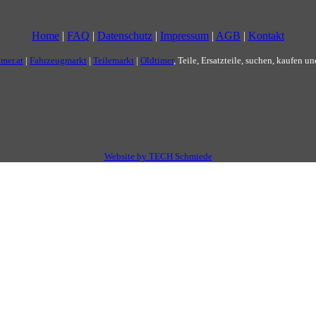
Home
|
FAQ
|
Datenschutz
|
Impressum
|
AGB
|
Kontakt
imer.at
|
Fahrzeugmarkt
|
Teilemarkt
|
Oldtimer
, Teile, Ersatzteile, suchen, kaufen u
Website by TECH Schmiede