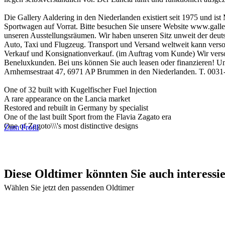
Die Gallery Aaldering in den Niederlanden existiert seit 1975 und i
Sportwagen auf Vorrat. Bitte besuchen Sie unsere Website www.galler
unseren Ausstellungsräumen. Wir haben unseren Sitz unweit der de
Auto, Taxi und Flugzeug. Transport und Versand weltweit kann versor
Verkauf und Konsignationverkauf. (im Auftrag vom Kunde) Wir verso
Beneluxkunden. Bei uns können Sie auch leasen oder finanzieren! Un
Arnhemsestraat 47, 6971 AP Brummen in den Niederlanden. T. 0031-
One of 32 built with Kugelfischer Fuel Injection
A rare appearance on the Lancia market
Restored and rebuilt in Germany by specialist
One of the last built Sport from the Flavia Zagato era
One of Zagoto\\\'s most distinctive designs
Zum Profil
Diese Oldtimer könnten Sie auch interessi
Wählen Sie jetzt den passenden Oldtimer