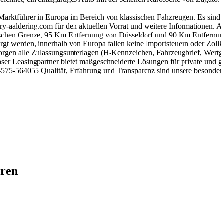
st Marktführer in Europa im Bereich von klassischen Fahzreugen. Es si
y-aaldering.com für den aktuellen Vorrat und weitere Informationen. Al
utschen Grenze, 95 Km Entfernung von Düsseldorf und 90 Km Entfernu
gt werden, innerhalb von Europa fallen keine Importsteuern oder Zoll
rgen alle Zulassungsunterlagen (H-Kennzeichen, Fahrzeugbrief, Wertgu
ser Leasingpartner bietet maßgeschneiderte Lösungen für private und 
575-564055 Qualität, Erfahrung und Transparenz sind unsere besonder
eren