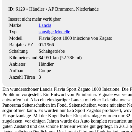
ID: 6129 • Händler • AP Brummen, Niederlande
Inserat nicht mehr verfügbar
Marke
Lancia
Typ
sonstige Modelle
Modell
Flavia Sport 1800 iniezione von Zagato
Baujahr / EZ
01/1966
Schaltung
Schaltgetriebe
Kilometerstand
84.951 km (52.786 mi)
Anbieter
Händler
Aufbau
Coupe
Anzahl Türen
3
Ein wunderschöner Lancia Flavia Sport Zagato 1800 Iniezione. Die F
Publikum vorgestellt. Ein Entwurf von Pininfarina. Vignale war vera
entworfen hat. Also ein einzigartiger Lancia mit einer Leichtbauwei
Panorama Seitenscheiben im Fond, Seitenscheiben vorne mit einer N
sogar öffnen kann. Es wurden nur 626 Sport Zagatos produziert, w
Einspritzanlage. Mit der Kugelfischer Einspritzanlage wurden nur 32 
zugelassen, vor einigen Jahren wurde das Auto komplett restauriert un
guten Zustand und das schöne Interieur wurde gut gepflegt. In 2013
liegen selbstverständlich vor. Der Lancia fährt und funktioniert ausge