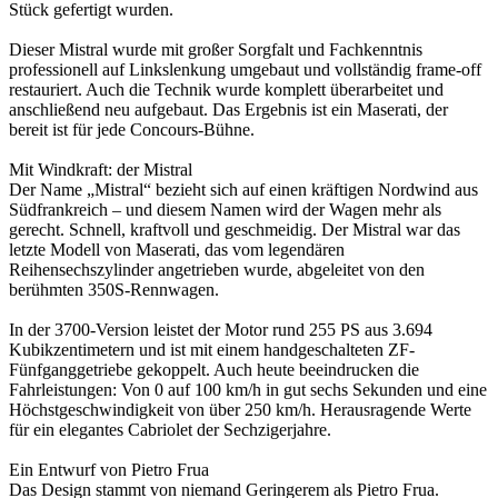
Stück gefertigt wurden.
Dieser Mistral wurde mit großer Sorgfalt und Fachkenntnis
professionell auf Linkslenkung umgebaut und vollständig frame-off
restauriert. Auch die Technik wurde komplett überarbeitet und
anschließend neu aufgebaut. Das Ergebnis ist ein Maserati, der
bereit ist für jede Concours-Bühne.
Mit Windkraft: der Mistral
Der Name „Mistral“ bezieht sich auf einen kräftigen Nordwind aus
Südfrankreich – und diesem Namen wird der Wagen mehr als
gerecht. Schnell, kraftvoll und geschmeidig. Der Mistral war das
letzte Modell von Maserati, das vom legendären
Reihensechszylinder angetrieben wurde, abgeleitet von den
berühmten 350S-Rennwagen.
In der 3700-Version leistet der Motor rund 255 PS aus 3.694
Kubikzentimetern und ist mit einem handgeschalteten ZF-
Fünfganggetriebe gekoppelt. Auch heute beeindrucken die
Fahrleistungen: Von 0 auf 100 km/h in gut sechs Sekunden und eine
Höchstgeschwindigkeit von über 250 km/h. Herausragende Werte
für ein elegantes Cabriolet der Sechzigerjahre.
Ein Entwurf von Pietro Frua
Das Design stammt von niemand Geringerem als Pietro Frua.