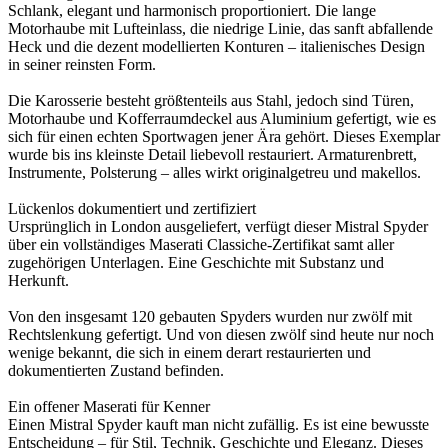
Schlank, elegant und harmonisch proportioniert. Die lange
Motorhaube mit Lufteinlass, die niedrige Linie, das sanft abfallende
Heck und die dezent modellierten Konturen – italienisches Design
in seiner reinsten Form.
Die Karosserie besteht größtenteils aus Stahl, jedoch sind Türen,
Motorhaube und Kofferraumdeckel aus Aluminium gefertigt, wie es
sich für einen echten Sportwagen jener Ära gehört. Dieses Exemplar
wurde bis ins kleinste Detail liebevoll restauriert. Armaturenbrett,
Instrumente, Polsterung – alles wirkt originalgetreu und makellos.
Lückenlos dokumentiert und zertifiziert
Ursprünglich in London ausgeliefert, verfügt dieser Mistral Spyder
über ein vollständiges Maserati Classiche-Zertifikat samt aller
zugehörigen Unterlagen. Eine Geschichte mit Substanz und
Herkunft.
Von den insgesamt 120 gebauten Spyders wurden nur zwölf mit
Rechtslenkung gefertigt. Und von diesen zwölf sind heute nur noch
wenige bekannt, die sich in einem derart restaurierten und
dokumentierten Zustand befinden.
Ein offener Maserati für Kenner
Einen Mistral Spyder kauft man nicht zufällig. Es ist eine bewusste
Entscheidung – für Stil, Technik, Geschichte und Eleganz. Dieses