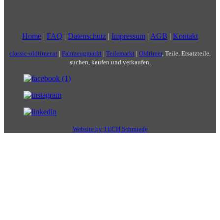
Home
|
FAQ
|
Datenschutz
|
Impressum
|
AGB
|
Kontakt
classic-oldtimer.at
|
Fahrzeugmarkt
|
Teilemarkt
|
Oldtimer
, Teile, Ersatzteile,
suchen, kaufen und verkaufen.
Website by TECH Schmiede