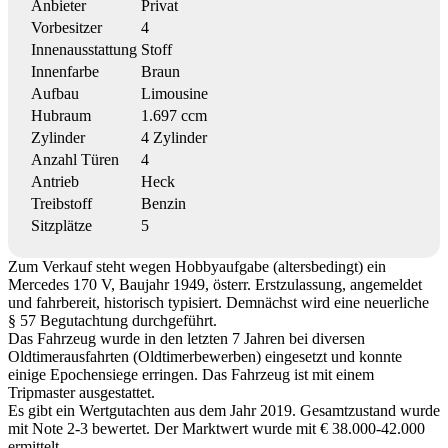
Anbieter
Privat
Vorbesitzer
4
Innenausstattung
Stoff
Innenfarbe
Braun
Aufbau
Limousine
Hubraum
1.697 ccm
Zylinder
4 Zylinder
Anzahl Türen
4
Antrieb
Heck
Treibstoff
Benzin
Sitzplätze
5
Zum Verkauf steht wegen Hobbyaufgabe (altersbedingt) ein
Mercedes 170 V, Baujahr 1949, österr. Erstzulassung, angemeldet
und fahrbereit, historisch typisiert. Demnächst wird eine neuerliche
§ 57 Begutachtung durchgeführt.
Das Fahrzeug wurde in den letzten 7 Jahren bei diversen
Oldtimerausfahrten (Oldtimerbewerben) eingesetzt und konnte
einige Epochensiege erringen. Das Fahrzeug ist mit einem
Tripmaster ausgestattet.
Es gibt ein Wertgutachten aus dem Jahr 2019. Gesamtzustand wurde
mit Note 2-3 bewertet. Der Marktwert wurde mit € 38.000-42.000
ermittelt.