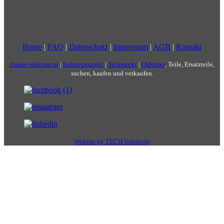
Home
|
FAQ
|
Datenschutz
|
Impressum
|
AGB
|
Kontakt
classic-oldtimer.at
|
Fahrzeugmarkt
|
Teilemarkt
|
Oldtimer
, Teile, Ersatzteile,
suchen, kaufen und verkaufen.
Website by TECH Schmiede