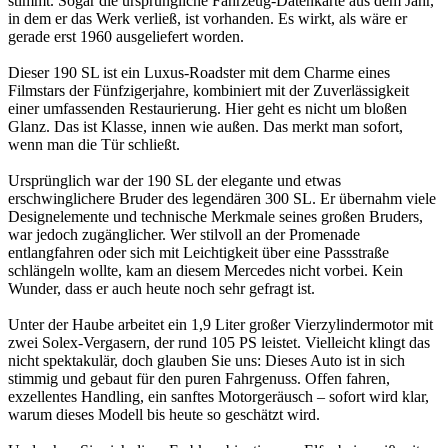
stimmt. Sogar die ursprüngliche Fahrzeug-Datenkarte aus dem Jahr,
in dem er das Werk verließ, ist vorhanden. Es wirkt, als wäre er
gerade erst 1960 ausgeliefert worden.
Dieser 190 SL ist ein Luxus-Roadster mit dem Charme eines
Filmstars der Fünfzigerjahre, kombiniert mit der Zuverlässigkeit
einer umfassenden Restaurierung. Hier geht es nicht um bloßen
Glanz. Das ist Klasse, innen wie außen. Das merkt man sofort,
wenn man die Tür schließt.
Ursprünglich war der 190 SL der elegante und etwas
erschwinglichere Bruder des legendären 300 SL. Er übernahm viele
Designelemente und technische Merkmale seines großen Bruders,
war jedoch zugänglicher. Wer stilvoll an der Promenade
entlangfahren oder sich mit Leichtigkeit über eine Passstraße
schlängeln wollte, kam an diesem Mercedes nicht vorbei. Kein
Wunder, dass er auch heute noch sehr gefragt ist.
Unter der Haube arbeitet ein 1,9 Liter großer Vierzylindermotor mit
zwei Solex-Vergasern, der rund 105 PS leistet. Vielleicht klingt das
nicht spektakulär, doch glauben Sie uns: Dieses Auto ist in sich
stimmig und gebaut für den puren Fahrgenuss. Offen fahren,
exzellentes Handling, ein sanftes Motorgeräusch – sofort wird klar,
warum dieses Modell bis heute so geschätzt wird.