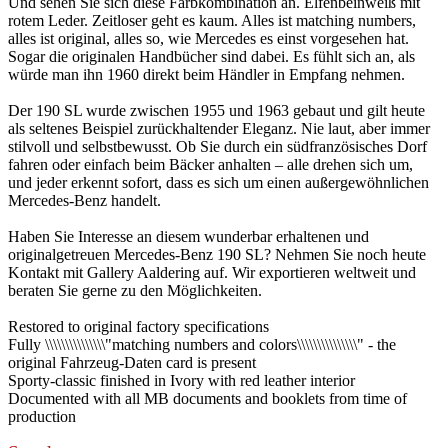
Und sehen Sie sich diese Farbkombination an. Elfenbeinweiß mit
rotem Leder. Zeitloser geht es kaum. Alles ist matching numbers,
alles ist original, alles so, wie Mercedes es einst vorgesehen hat.
Sogar die originalen Handbücher sind dabei. Es fühlt sich an, als
würde man ihn 1960 direkt beim Händler in Empfang nehmen.
Der 190 SL wurde zwischen 1955 und 1963 gebaut und gilt heute
als seltenes Beispiel zurückhaltender Eleganz. Nie laut, aber immer
stilvoll und selbstbewusst. Ob Sie durch ein südfranzösisches Dorf
fahren oder einfach beim Bäcker anhalten – alle drehen sich um,
und jeder erkennt sofort, dass es sich um einen außergewöhnlichen
Mercedes-Benz handelt.
Haben Sie Interesse an diesem wunderbar erhaltenen und
originalgetreuen Mercedes-Benz 190 SL? Nehmen Sie noch heute
Kontakt mit Gallery Aaldering auf. Wir exportieren weltweit und
beraten Sie gerne zu den Möglichkeiten.
Restored to original factory specifications
Fully \\\\\\\\\\\\\\\"matching numbers and colors\\\\\\\\\\\\\\\" - the
original Fahrzeug-Daten card is present
Sporty-classic finished in Ivory with red leather interior
Documented with all MB documents and booklets from time of
production