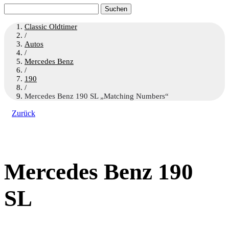
Suchen
nach:
Classic Oldtimer
/
Autos
/
Mercedes Benz
/
190
/
Mercedes Benz 190 SL „Matching Numbers“
Zurück
Mercedes Benz 190
SL