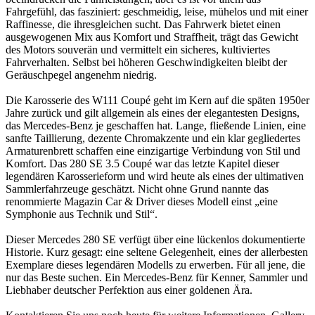
Fahrgefühl, das fasziniert: geschmeidig, leise, mühelos und mit einer
Raffinesse, die ihresgleichen sucht. Das Fahrwerk bietet einen
ausgewogenen Mix aus Komfort und Straffheit, trägt das Gewicht
des Motors souverän und vermittelt ein sicheres, kultiviertes
Fahrverhalten. Selbst bei höheren Geschwindigkeiten bleibt der
Geräuschpegel angenehm niedrig.
Die Karosserie des W111 Coupé geht im Kern auf die späten 1950er
Jahre zurück und gilt allgemein als eines der elegantesten Designs,
das Mercedes-Benz je geschaffen hat. Lange, fließende Linien, eine
sanfte Taillierung, dezente Chromakzente und ein klar gegliedertes
Armaturenbrett schaffen eine einzigartige Verbindung von Stil und
Komfort. Das 280 SE 3.5 Coupé war das letzte Kapitel dieser
legendären Karosserieform und wird heute als eines der ultimativen
Sammlerfahrzeuge geschätzt. Nicht ohne Grund nannte das
renommierte Magazin Car & Driver dieses Modell einst „eine
Symphonie aus Technik und Stil“.
Dieser Mercedes 280 SE verfügt über eine lückenlos dokumentierte
Historie. Kurz gesagt: eine seltene Gelegenheit, eines der allerbesten
Exemplare dieses legendären Modells zu erwerben. Für all jene, die
nur das Beste suchen. Ein Mercedes-Benz für Kenner, Sammler und
Liebhaber deutscher Perfektion aus einer goldenen Ära.