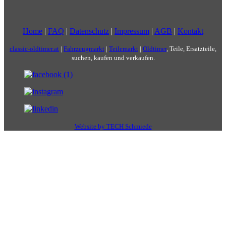
Home
|
FAQ
|
Datenschutz
|
Impressum
|
AGB
|
Kontakt
classic-oldtimer.at
|
Fahrzeugmarkt
|
Teilemarkt
|
Oldtimer
, Teile, Ersatzteile,
suchen, kaufen und verkaufen.
Website by TECH Schmiede