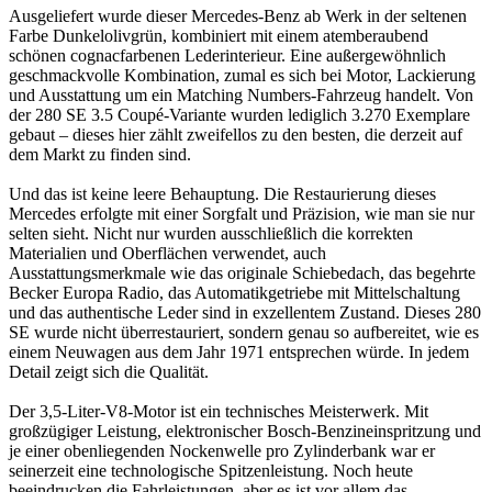
Ausgeliefert wurde dieser Mercedes-Benz ab Werk in der seltenen
Farbe Dunkelolivgrün, kombiniert mit einem atemberaubend
schönen cognacfarbenen Lederinterieur. Eine außergewöhnlich
geschmackvolle Kombination, zumal es sich bei Motor, Lackierung
und Ausstattung um ein Matching Numbers-Fahrzeug handelt. Von
der 280 SE 3.5 Coupé-Variante wurden lediglich 3.270 Exemplare
gebaut – dieses hier zählt zweifellos zu den besten, die derzeit auf
dem Markt zu finden sind.
Und das ist keine leere Behauptung. Die Restaurierung dieses
Mercedes erfolgte mit einer Sorgfalt und Präzision, wie man sie nur
selten sieht. Nicht nur wurden ausschließlich die korrekten
Materialien und Oberflächen verwendet, auch
Ausstattungsmerkmale wie das originale Schiebedach, das begehrte
Becker Europa Radio, das Automatikgetriebe mit Mittelschaltung
und das authentische Leder sind in exzellentem Zustand. Dieses 280
SE wurde nicht überrestauriert, sondern genau so aufbereitet, wie es
einem Neuwagen aus dem Jahr 1971 entsprechen würde. In jedem
Detail zeigt sich die Qualität.
Der 3,5-Liter-V8-Motor ist ein technisches Meisterwerk. Mit
großzügiger Leistung, elektronischer Bosch-Benzineinspritzung und
je einer obenliegenden Nockenwelle pro Zylinderbank war er
seinerzeit eine technologische Spitzenleistung. Noch heute
beeindrucken die Fahrleistungen, aber es ist vor allem das