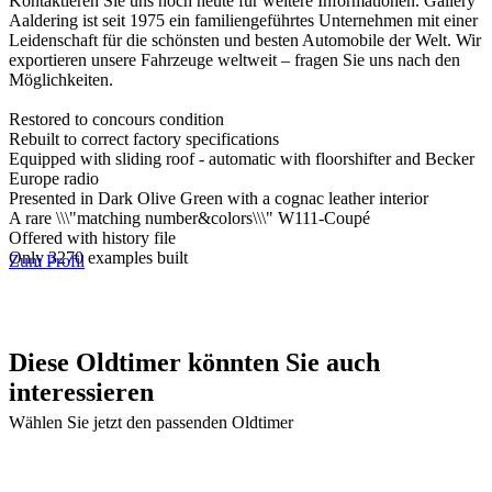
Kontaktieren Sie uns noch heute für weitere Informationen. Gallery
Aaldering ist seit 1975 ein familiengeführtes Unternehmen mit einer
Leidenschaft für die schönsten und besten Automobile der Welt. Wir
exportieren unsere Fahrzeuge weltweit – fragen Sie uns nach den
Möglichkeiten.
Restored to concours condition
Rebuilt to correct factory specifications
Equipped with sliding roof - automatic with floorshifter and Becker
Europe radio
Presented in Dark Olive Green with a cognac leather interior
A rare \\\"matching number&colors\\\" W111-Coupé
Offered with history file
Only 3270 examples built
Zum Profil
Diese Oldtimer könnten Sie auch
interessieren
Wählen Sie jetzt den passenden Oldtimer