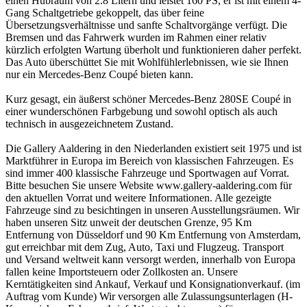
einen Hubraum von 2.8 Litern und leistet 160 PS, er ist mit einem 4-
Gang Schaltgetriebe gekoppelt, das über feine
Übersetzungsverhältnisse und sanfte Schaltvorgänge verfügt. Die
Bremsen und das Fahrwerk wurden im Rahmen einer relativ
kürzlich erfolgten Wartung überholt und funktionieren daher perfekt.
Das Auto überschüttet Sie mit Wohlfühlerlebnissen, wie sie Ihnen
nur ein Mercedes-Benz Coupé bieten kann.
Kurz gesagt, ein äußerst schöner Mercedes-Benz 280SE Coupé in
einer wunderschönen Farbgebung und sowohl optisch als auch
technisch in ausgezeichnetem Zustand.
Die Gallery Aaldering in den Niederlanden existiert seit 1975 und ist
Marktführer in Europa im Bereich von klassischen Fahrzeugen. Es
sind immer 400 klassische Fahrzeuge und Sportwagen auf Vorrat.
Bitte besuchen Sie unsere Website www.gallery-aaldering.com für
den aktuellen Vorrat und weitere Informationen. Alle gezeigte
Fahrzeuge sind zu besichtingen in unseren Ausstellungsräumen. Wir
haben unseren Sitz unweit der deutschen Grenze, 95 Km
Entfernung von Düsseldorf und 90 Km Entfernung von Amsterdam,
gut erreichbar mit dem Zug, Auto, Taxi und Flugzeug. Transport
und Versand weltweit kann versorgt werden, innerhalb von Europa
fallen keine Importsteuern oder Zollkosten an. Unsere
Kerntätigkeiten sind Ankauf, Verkauf und Konsignationverkauf. (im
Auftrag vom Kunde) Wir versorgen alle Zulassungsunterlagen (H-