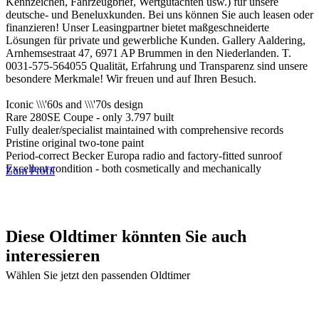
Kennzeichen, Fahrzeugbrief, Wertgutachten usw.) für unsere
deutsche- und Beneluxkunden. Bei uns können Sie auch leasen oder
finanzieren! Unser Leasingpartner bietet maßgeschneiderte
Lösungen für private und gewerbliche Kunden. Gallery Aaldering,
Arnhemsestraat 47, 6971 AP Brummen in den Niederlanden. T.
0031-575-564055 Qualität, Erfahrung und Transparenz sind unsere
besondere Merkmale! Wir freuen und auf Ihren Besuch.
Iconic \\\'60s and \\\'70s design
Rare 280SE Coupe - only 3.797 built
Fully dealer/specialist maintained with comprehensive records
Pristine original two-tone paint
Period-correct Becker Europa radio and factory-fitted sunroof
Excellent condition - both cosmetically and mechanically
Zum Profil
Diese Oldtimer könnten Sie auch
interessieren
Wählen Sie jetzt den passenden Oldtimer