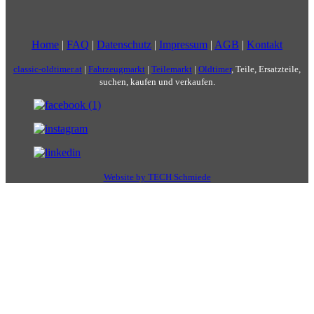
Home
|
FAQ
|
Datenschutz
|
Impressum
|
AGB
|
Kontakt
classic-oldtimer.at
|
Fahrzeugmarkt
|
Teilemarkt
|
Oldtimer
, Teile, Ersatzteile,
suchen, kaufen und verkaufen.
Website by TECH Schmiede