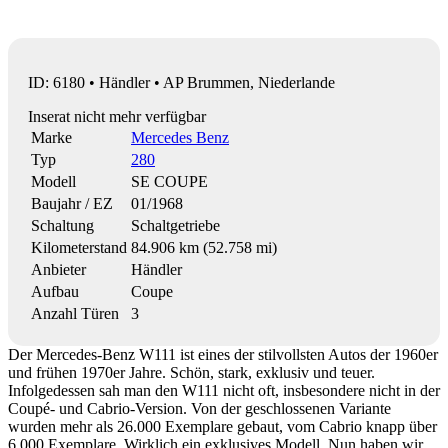
ID: 6180 • Händler • AP Brummen, Niederlande
Inserat nicht mehr verfügbar
Marke
Mercedes Benz
Typ
280
Modell
SE COUPE
Baujahr / EZ
01/1968
Schaltung
Schaltgetriebe
Kilometerstand
84.906 km (52.758 mi)
Anbieter
Händler
Aufbau
Coupe
Anzahl Türen
3
Der Mercedes-Benz W111 ist eines der stilvollsten Autos der 1960er
und frühen 1970er Jahre. Schön, stark, exklusiv und teuer.
Infolgedessen sah man den W111 nicht oft, insbesondere nicht in der
Coupé- und Cabrio-Version. Von der geschlossenen Variante
wurden mehr als 26.000 Exemplare gebaut, vom Cabrio knapp über
6.000 Exemplare. Wirklich ein exklusives Modell. Nun haben wir