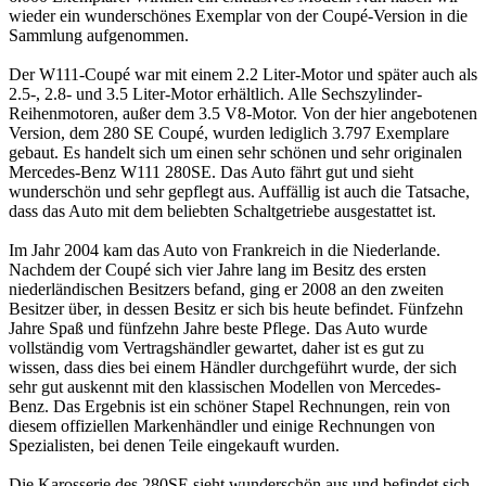
wieder ein wunderschönes Exemplar von der Coupé-Version in die
Sammlung aufgenommen.
Der W111-Coupé war mit einem 2.2 Liter-Motor und später auch als
2.5-, 2.8- und 3.5 Liter-Motor erhältlich. Alle Sechszylinder-
Reihenmotoren, außer dem 3.5 V8-Motor. Von der hier angebotenen
Version, dem 280 SE Coupé, wurden lediglich 3.797 Exemplare
gebaut. Es handelt sich um einen sehr schönen und sehr originalen
Mercedes-Benz W111 280SE. Das Auto fährt gut und sieht
wunderschön und sehr gepflegt aus. Auffällig ist auch die Tatsache,
dass das Auto mit dem beliebten Schaltgetriebe ausgestattet ist.
Im Jahr 2004 kam das Auto von Frankreich in die Niederlande.
Nachdem der Coupé sich vier Jahre lang im Besitz des ersten
niederländischen Besitzers befand, ging er 2008 an den zweiten
Besitzer über, in dessen Besitz er sich bis heute befindet. Fünfzehn
Jahre Spaß und fünfzehn Jahre beste Pflege. Das Auto wurde
vollständig vom Vertragshändler gewartet, daher ist es gut zu
wissen, dass dies bei einem Händler durchgeführt wurde, der sich
sehr gut auskennt mit den klassischen Modellen von Mercedes-
Benz. Das Ergebnis ist ein schöner Stapel Rechnungen, rein von
diesem offiziellen Markenhändler und einige Rechnungen von
Spezialisten, bei denen Teile eingekauft wurden.
Die Karosserie des 280SE sieht wunderschön aus und befindet sich