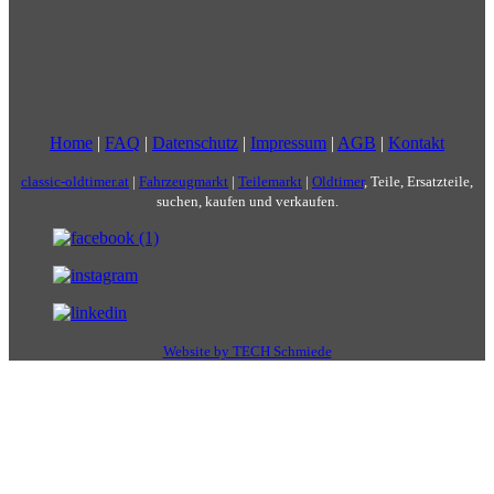
Home
|
FAQ
|
Datenschutz
|
Impressum
|
AGB
|
Kontakt
classic-oldtimer.at
|
Fahrzeugmarkt
|
Teilemarkt
|
Oldtimer
, Teile, Ersatzteile,
suchen, kaufen und verkaufen.
Website by TECH Schmiede