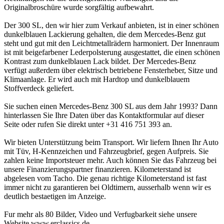
Originalbroschüre wurde sorgfältig aufbewahrt.
Der 300 SL, den wir hier zum Verkauf anbieten, ist in einer schönen
dunkelblauen Lackierung gehalten, die dem Mercedes-Benz gut
steht und gut mit den Leichtmetallrädern harmoniert. Der Innenraum
ist mit beigefarbener Lederpolsterung ausgestattet, die einen schönen
Kontrast zum dunkelblauen Lack bildet. Der Mercedes-Benz
verfügt außerdem über elektrisch betriebene Fensterheber, Sitze und
Klimaanlage. Er wird auch mit Hardtop und dunkelblauem
Stoffverdeck geliefert.
Sie suchen einen Mercedes-Benz 300 SL aus dem Jahr 1993? Dann
hinterlassen Sie Ihre Daten über das Kontaktformular auf dieser
Seite oder rufen Sie direkt unter +31 416 751 393 an.
Wir bieten Unterstützung beim Transport. Wir liefern Ihnen Ihr Auto
mit Tüv, H-Kennzeichen und Fahrzeugbrief, gegen Aufpreis. Sie
zahlen keine Importsteuer mehr. Auch können Sie das Fahrzeug bei
unsere Finanzierungspartner finanzieren. Kilometerstand ist
abgelesen vom Tacho. Die genau richtige Kilometerstand ist fast
immer nicht zu garantieren bei Oldtimern, ausserhalb wenn wir es
deutlich bestaetigen im Anzeige.
Fur mehr als 80 Bilder, Video und Verfugbarkeit siehe unsere
Website.www.erclassics.de