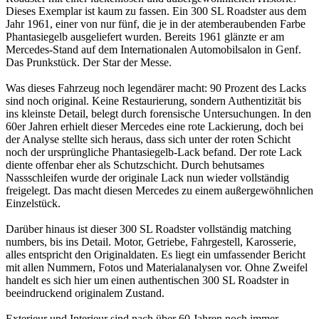
Dieses Exemplar ist kaum zu fassen. Ein 300 SL Roadster aus dem
Jahr 1961, einer von nur fünf, die je in der atemberaubenden Farbe
Phantasiegelb ausgeliefert wurden. Bereits 1961 glänzte er am
Mercedes-Stand auf dem Internationalen Automobilsalon in Genf.
Das Prunkstück. Der Star der Messe.
Was dieses Fahrzeug noch legendärer macht: 90 Prozent des Lacks
sind noch original. Keine Restaurierung, sondern Authentizität bis
ins kleinste Detail, belegt durch forensische Untersuchungen. In den
60er Jahren erhielt dieser Mercedes eine rote Lackierung, doch bei
der Analyse stellte sich heraus, dass sich unter der roten Schicht
noch der ursprüngliche Phantasiegelb-Lack befand. Der rote Lack
diente offenbar eher als Schutzschicht. Durch behutsames
Nassschleifen wurde der originale Lack nun wieder vollständig
freigelegt. Das macht diesen Mercedes zu einem außergewöhnlichen
Einzelstück.
Darüber hinaus ist dieser 300 SL Roadster vollständig matching
numbers, bis ins Detail. Motor, Getriebe, Fahrgestell, Karosserie,
alles entspricht den Originaldaten. Es liegt ein umfassender Bericht
mit allen Nummern, Fotos und Materialanalysen vor. Ohne Zweifel
handelt es sich hier um einen authentischen 300 SL Roadster in
beeindruckend originalem Zustand.
Exterieur und Interieur sind nach über 60 Jahren noch immer