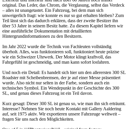
original. Das Leder, das Chrom, die Verglasung, selbst das Verdeck
– alles ist unangetastet. Ein Fahrzeug, bei dem man sich
unweigerlich fragt: wie konnte es nur so gut erhalten bleiben? Zum
Teil lässt sich das dadurch erklären, dass der zweite Besitzer ihn
über 53 Jahre in seinem Besitz hatte. Zu diesem Kapitel liefern wir
eine ausführliche Dokumentation mit detaillierten
Hintergrundinformationen zu den Besitzern.
Im Jahr 2022 wurde die Technik von Fachleuten vollständig
überholt. Alles, was funktionieren soll, funktioniert heute präzise
wie ein Schweizer Uhrwerk. Der Motor klingt kraftvoll, das
Fahrgefühl ist geschmeidig, und man kann sofort losfahren.
Und noch ein Detail: Es handelt sich hier um den allerersten 300 SL
Roadster mit Scheibenbremsen, der je auf einer Messe präsentiert
wurde. Also nicht nur selten in der Farbe, sondern auch ein
technisches Symbol. Ein Wendepunkt in der Geschichte des 300
SL, und genau dieses Fahrzeug ist ein Teil davon.
Kurz gesagt: Dieser 300 SL ist genau so, wie man ihn sich erträumt.
Interesse? Nehmen Sie noch heute Kontakt mit Gallery Aaldering
auf, seit 1975 aktiv. Wir exportieren unsere Fahrzeuge weltweit –
fragen Sie uns nach den Möglichkeiten.