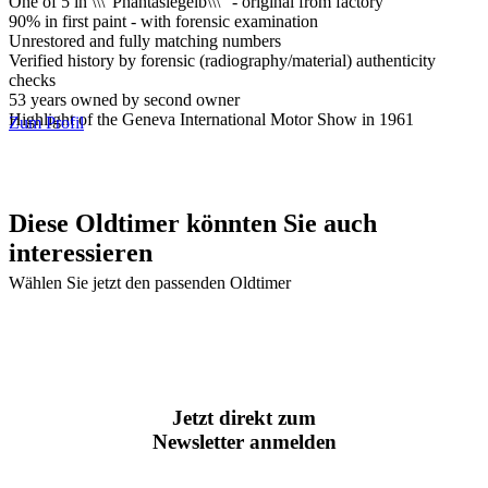
One of 5 in \\\"Phantasiegelb\\\" - original from factory
90% in first paint - with forensic examination
Unrestored and fully matching numbers
Verified history by forensic (radiography/material) authenticity
checks
53 years owned by second owner
Highlight of the Geneva International Motor Show in 1961
Zum Profil
Diese Oldtimer könnten Sie auch
interessieren
Wählen Sie jetzt den passenden Oldtimer
Jetzt direkt zum
Newsletter anmelden