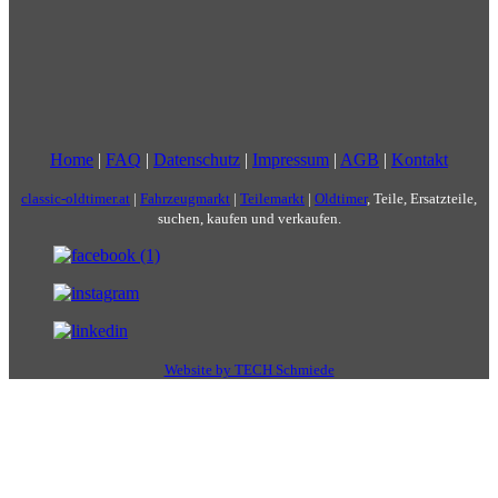
Home
|
FAQ
|
Datenschutz
|
Impressum
|
AGB
|
Kontakt
classic-oldtimer.at
|
Fahrzeugmarkt
|
Teilemarkt
|
Oldtimer
, Teile, Ersatzteile,
suchen, kaufen und verkaufen.
Website by TECH Schmiede