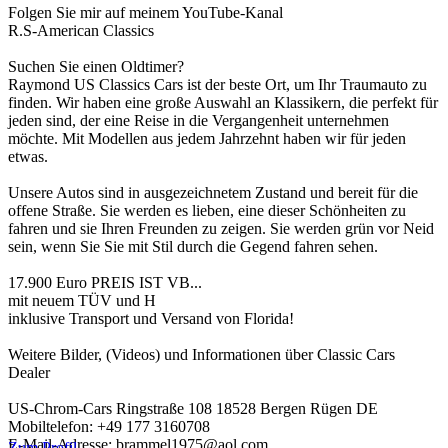
Folgen Sie mir auf meinem YouTube-Kanal
R.S-American Classics
Suchen Sie einen Oldtimer?
Raymond US Classics Cars ist der beste Ort, um Ihr Traumauto zu
finden. Wir haben eine große Auswahl an Klassikern, die perfekt für
jeden sind, der eine Reise in die Vergangenheit unternehmen
möchte. Mit Modellen aus jedem Jahrzehnt haben wir für jeden
etwas.
Unsere Autos sind in ausgezeichnetem Zustand und bereit für die
offene Straße. Sie werden es lieben, eine dieser Schönheiten zu
fahren und sie Ihren Freunden zu zeigen. Sie werden grün vor Neid
sein, wenn Sie Sie mit Stil durch die Gegend fahren sehen.
17.900 Euro PREIS IST VB...
mit neuem TÜV und H
inklusive Transport und Versand von Florida!
Weitere Bilder, (Videos) und Informationen über Classic Cars
Dealer
US-Chrom-Cars Ringstraße 108 18528 Bergen Rügen DE
Mobiltelefon: +49 177 3160708
E-Mail-Adresse: brammel1975@aol.com
Zum Profil