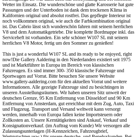
Wetter im Einsatz. Die wunderschöne und glatte Karosserie hat gute
Passungen und der Unterboden ist dank dem trockenen Klima in
Kalifornien original und absolut rostfrei. Das gepflegte Interieur ist
noch vollkommen original, wie auch die Farbkombination original
ist. Das Cabrio lässt sich wunderschön fahren mit seinem herrlichen
V8 und dem Automatikgetriebe. Die komplette Bordmappe inkl. das
Serviceheft ist vorhanden. Ein sehr schöner W107 SL mit seinem
herrlichen V8 Motor, fertig um den Sommer zu genießen!
This is just a wonderful W107 SL and its ready to be enjoyed, right
now!Die Gallery Aaldering in den Niederlanden existiert seit 1975
und ist Marktführer in Europa im Bereich von klassischen
Fahzreugen. Es sind immer 300- 350 klassische Fahzreuge und
Sportwagen auf Vorrat. Bitte besuchen Sie unsere Website
www.gallery-aaldering.com für den aktuellen Vorrat und weitere
Informationen. Alle gezeigte Fahrzeuge sind zu besichtingen in
unseren Ausstellungsräumen. Wir haben unseren Sitz unweit der
deutschen Grenze, 95 Km Entfernung von Düsseldorf und 90 Km
Entfernung von Amsterdam, gut erreichbar mit dem Zug, Auto, Taxi
und Flugzeug. Transport und Versand weltweit kann versorgt
werden, innerhalb von Europa fallen keine Importsteuern oder
Zollkosten an. Unsere Kerntätigkeiten sind Ankauf, Verkauf und
Konsignationverkauf. (im Auftrag vom Kunde) Wir versorgen alle
Zulassungsunterlagen (H-Kennzeichen, Fahrzeugbrief,
Wertgutachten usw.) für unsere deutsche- und Beneluxkunden. Bei