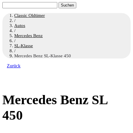
Suchen
nach:
Classic Oldtimer
/
Autos
/
Mercedes Benz
/
SL-Klasse
/
Mercedes Benz SL-Klasse 450
Zurück
Mercedes Benz SL
450