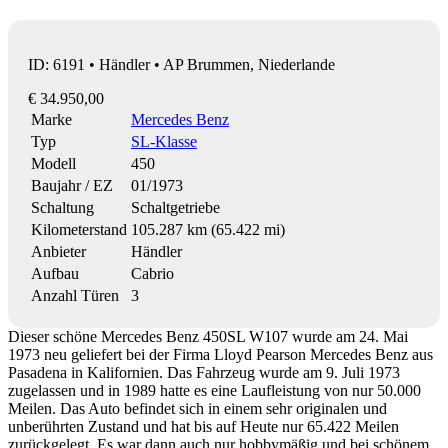
ID: 6191 • Händler • AP Brummen, Niederlande
€ 34.950,00
Marke
Mercedes Benz
Typ
SL-Klasse
Modell
450
Baujahr / EZ
01/1973
Schaltung
Schaltgetriebe
Kilometerstand
105.287 km (65.422 mi)
Anbieter
Händler
Aufbau
Cabrio
Anzahl Türen
3
Dieser schöne Mercedes Benz 450SL W107 wurde am 24. Mai
1973 neu geliefert bei der Firma Lloyd Pearson Mercedes Benz aus
Pasadena in Kalifornien. Das Fahrzeug wurde am 9. Juli 1973
zugelassen und in 1989 hatte es eine Laufleistung von nur 50.000
Meilen. Das Auto befindet sich in einem sehr originalen und
unberührten Zustand und hat bis auf Heute nur 65.422 Meilen
zurückgelegt. Es war dann auch nur hobbymäßig und bei schönem